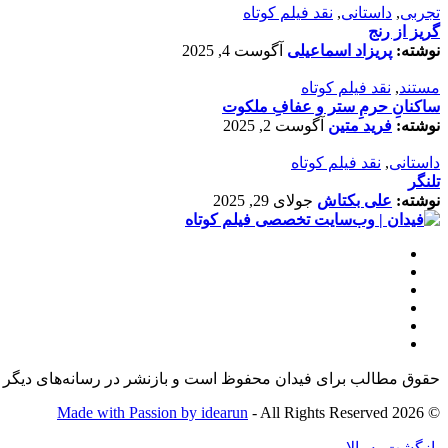
تجربی
,
داستانی
,
نقد فیلم کوتاه
گریز از رنج
نوشته:
پریزاد اسماعیلی
آگوست 4, 2025
مستند
,
نقد فیلم کوتاه
ساکنانِ حرمِ ستر و عفافِ ملکوت
نوشته:
فرید متین
آگوست 2, 2025
داستانی
,
نقد فیلم کوتاه
تلنگر
نوشته:
علی بکتاش
جولای 29, 2025
حقوق مطالب برای فیدان محفوظ است و بازنشر در رسانه‌های دیگر ت
Made with Passion by idearun
- All Rights Reserved
© 2026
بازگشت به بالا