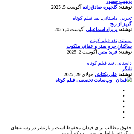
پرَهیب‌ِ حضور
نوشته:
گلچهره صادق‌زاده
آگوست 5, 2025
تجربی
,
داستانی
,
نقد فیلم کوتاه
گریز از رنج
نوشته:
پریزاد اسماعیلی
آگوست 4, 2025
مستند
,
نقد فیلم کوتاه
ساکنانِ حرمِ ستر و عفافِ ملکوت
نوشته:
فرید متین
آگوست 2, 2025
داستانی
,
نقد فیلم کوتاه
تلنگر
نوشته:
علی بکتاش
جولای 29, 2025
حقوق مطالب برای فیدان محفوظ است و بازنشر در رسانه‌های
دیگر تنها با اجازه رسمی ممکن است.