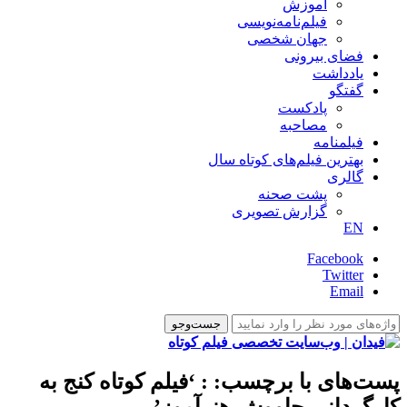
آموزش
فیلم‌نامه‌نویسی
جهان شخصی
فضای بیرونی
یادداشت
گفتگو
پادکست
مصاحبه
فیلمنامه
بهترین فیلم‌های کوتاه سال
گالری
پشت صحنه
گزارش تصویری
EN
Facebook
Twitter
Email
پست‌های با برچسب:
: ‘فیلم کوتاه کنج به
کارگردانی چاووش هنرآموز’