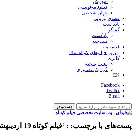
آموزش
فیلم‌نامه‌نویسی
جهان شخصی
فضای بیرونی
یادداشت
گفتگو
پادکست
مصاحبه
فیلمنامه
بهترین فیلم‌های کوتاه سال
گالری
پشت صحنه
گزارش تصویری
EN
Facebook
Twitter
Email
پست‌های با برچسب:
: ‘فیلم کوتاه 19 اردیبهشت 93 به کارگردانی اصلان شاه ابراهیمی’