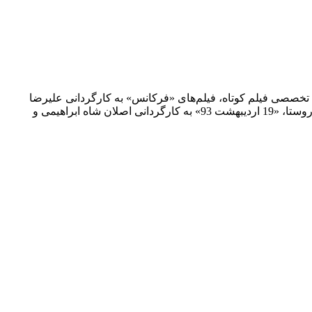
 تخصصی فیلم کوتاه، فیلم‌های «فرکانس» به کارگردانی علیرضا
قاسمی، «آرام» به کارگردانی فرشته پرنیان، «حساسیت فصلی» به کارگردانی سعید وکیلی، «جای منو تو اتاق بنداز» به کارگردانی امیر توده روستا، «19 اردیبهشت 93» به کارگردانی اصلان شاه ابراهیمی و