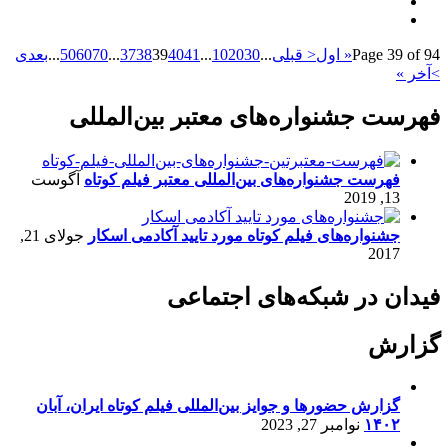
Page 39 of 94
« اول
< قبلی
...
30
20
10
...
41
40
39
38
37
...
70
60
50
...
بعدی
>
آخر »
فهرست جشنواره‌های معتبر بین‌المللی
فهرست جشنواره‌های بین‌المللی معتبر فیلم کوتاه
آگوست
13, 2019
جشنواره‌های فیلم کوتاه مورد تایید آکادمی اسکار
جولای 21,
2017
فیدان در شبکه‌های اجتماعی
گزارش
گزارش حضورها و جوایز بین‌المللی فیلم کوتاه ایران، آبان
۱۴۰۲
نوامبر 27, 2023