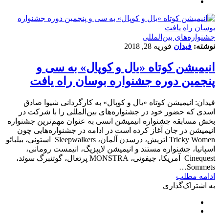
‌‌جشنواره‌های بین‌المللی
نوشته:
فیدان
فوریه 28, 2018
انیمیشن کوتاه «یال و کوپال» به سی و
پنجمین دوره جشنواره بوسان راه یافت
فیدان: انیمیشن کوتاه «یال و کوپال» به کارگردانی شیوا صادق
اسدی که حضور خود در جشنواره‌های بین‌المللی را با شرکت در
بخش مسابقه جشنواره انیمیشن انسی به عنوان مهم‌ترین جشنواره
انیمیشن در جان آغاز کرده است در ادامه در جشنواره‌هایی چون
Tricky Women اتریش، درسدن آلمان، Sleepwalkers استونی، بیلبائو
اسپانیا، جشنواره مستند و انیمیشن لایپزیگ، انیمست رومانی،
Cinequest آمریکا، جیفونی، MONSTRA پرتغال، گوتنبرگ سوئد،
Sommets…
ادامه مطلب
به اشتراک‌گذاری