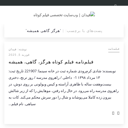
پست‌های با برچسب:
: ‘هرگز گاهی همیشه’
نوشته:
فیدان
فیلمنامه
فوریه 5, 2025
فیلم‌نامه فیلم کوتاه هرگز، گاهی، همیشه
نویسنده: شادی کرم‌رودی شماره ثبت در خانه سینما: 221907 تاریخ ثبت:
۱۳ مرداد ۱۳۹۸ 1- داخلی / راهروی مدرسه / روز ترنج، دختری
بیست‌وهفت ساله با ظاهری آراسته و کیس ویولونی بر روی دوش، در
راهروی مدرسه راه می‌رود. در حال راه رفتن، موهایش را که از زیر شالش
بیرون زده کاملا می‌پوشاند و شال را دور سرش محکم می‌کند. کات به
سیاهی. نام فیلم…