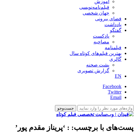
آموزش
فیلم‌نامه‌نویسی
جهان شخصی
فضای بیرونی
یادداشت
گفتگو
پادکست
مصاحبه
فیلمنامه
بهترین فیلم‌های کوتاه سال
گالری
پشت صحنه
گزارش تصویری
EN
Facebook
Twitter
Email
پست‌های با برچسب:
: ‘پریناز مقدم پور’