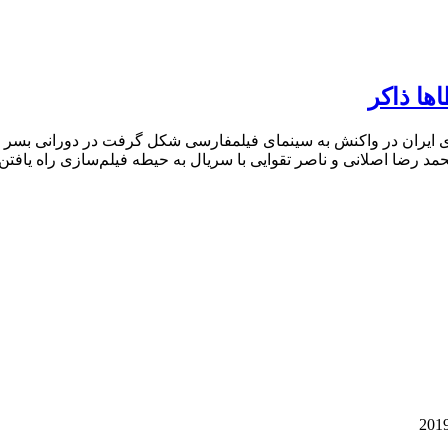
ها ذاکر
ون اواخر دهه 40 و 50 که موج نوی سینمای ایران در واکنش به سینمای فیلمفارسی شکل گرف
د رضا اصلانی و ناصر تقوایی با سریال به حیطه فیلم‌سازی راه یافتن 