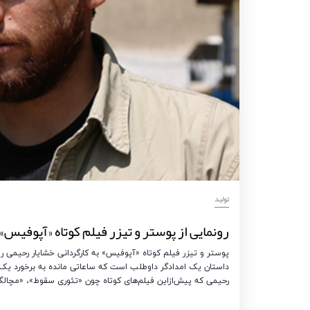
تولید
رونمایی از پوستر و تیزر فیلم کوتاه «آپوفیس»
پوستر و تیزر فیلم کوتاه «آپوفیس» به کارگردانی خشایار رحیمی
داستان یک امدادگر داوطلب است که ساعاتی مانده به برخورد یک
رحیمی که پیش‌ازاین فیلم‌های کوتاه چون «تئوری سقوط»، «مچالگی»، «منطقه آزمایش»، «Captured