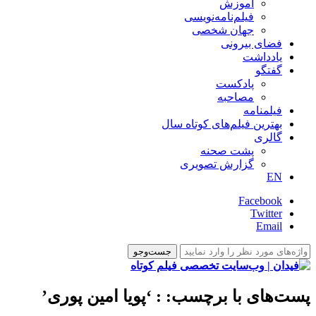
آموزش
فیلم‌نامه‌نویسی
جهان شخصی
فضای بیرونی
یادداشت
گفتگو
پادکست
مصاحبه
فیلمنامه
بهترین فیلم‌های کوتاه سال
گالری
پشت صحنه
گزارش تصویری
EN
Facebook
Twitter
Email
پست‌های با برچسب:
: ‘پویا امین پوری’