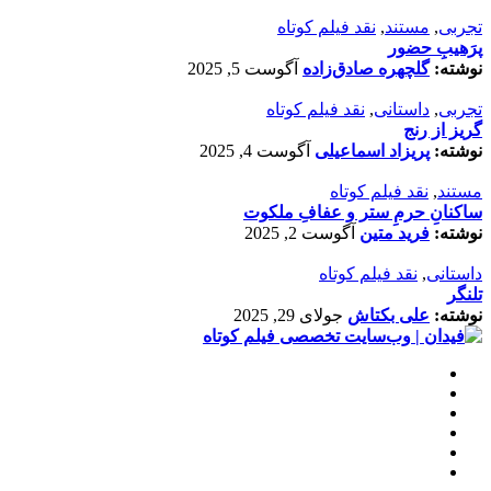
تجربی
,
مستند
,
نقد فیلم کوتاه
پرَهیب‌ِ حضور
نوشته:
گلچهره صادق‌زاده
آگوست 5, 2025
تجربی
,
داستانی
,
نقد فیلم کوتاه
گریز از رنج
نوشته:
پریزاد اسماعیلی
آگوست 4, 2025
مستند
,
نقد فیلم کوتاه
ساکنانِ حرمِ ستر و عفافِ ملکوت
نوشته:
فرید متین
آگوست 2, 2025
داستانی
,
نقد فیلم کوتاه
تلنگر
نوشته:
علی بکتاش
جولای 29, 2025