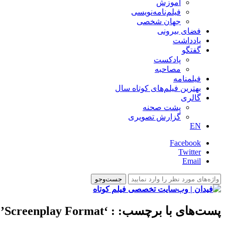
آموزش
فیلم‌نامه‌نویسی
جهان شخصی
فضای بیرونی
یادداشت
گفتگو
پادکست
مصاحبه
فیلمنامه
بهترین فیلم‌های کوتاه سال
گالری
پشت صحنه
گزارش تصویری
EN
Facebook
Twitter
Email
پست‌های با برچسب:
: ‘Screenplay Format’