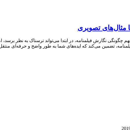
ا مثال‌های تصویری
سنده: اس.سی. لنوم[1] ترجمه: سارا خیابانیان منبع: Studiobinder فهم چگونگی نگارش فیلمنامه، در ابتدا می
منامه، تضمین می‌کند که ایده‌های شما به طور واضح و حرفه‌ای منتقل ش