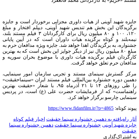
مستند «حریم» به کارگردانی محمد قانع‎فرد
جایزه شهید آوینی از هیات داوری مجزایی برخوردار است و جایزه‌
برگزیدگان این بخش هم تندیس شهید آوینی، دیپلم افتخار و مبلغ
۱۲۰، ۱۰۰ و ۸۰ میلیون ریال برای کارگردانان ۳ فیلم مستند بلند،
نیمه‌بلند و کوتاه برگزیده‌ هیات داوران است که در آیین پایانی
جشنواره، به برگزیدگان اهدا خواهد شد. جایزه ویژه مدافعان حرم به
مبلغ ۸۰ میلیون ریال نیز از دیگر جوایز این بخش است که به بهترین
کارگردان فیلم برگزیده‌ هیات داوری با موضوع بحران سوریه و
مدافعان حرم تعلق خواهد گرفت.
مرکز گسترش سینمای مستند و تجربی سازمان امور سینمایی،
دهمین دوره جشنواره بین‌المللی فیلم مستند ایران «سینماحقیقت»
را طی روزهای ۱۴ تا ۲۱ آذرماه ۹۵، با شعار «حقیقت بهترین
راهنماست» که از فرمایشات حضرت علی (ع) است، در پردیس
سینمایی چارسو برگزار خواهد کرد.
پیوند کوتاه:
https://www.fidanfilm.ir/?p=4865
آثار راه‌یافته به دهمین جشنواره سینما حقیقت
اخبار فیلم کوتاه
جایزه شهید آوینی
جشنواره سینما حقیقت
دهمین جشنواره سینما
حقیقت
به اشتراک‌گذاری