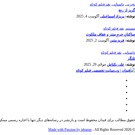
تجربی
,
داستانی
,
نقد فیلم کوتاه
گریز از رنج
نوشته:
پریزاد اسماعیلی
آگوست 4, 2025
مستند
,
نقد فیلم کوتاه
ساکنانِ حرمِ ستر و عفافِ ملکوت
نوشته:
فرید متین
آگوست 2, 2025
داستانی
,
نقد فیلم کوتاه
تلنگر
نوشته:
علی بکتاش
جولای 29, 2025
حقوق مطالب برای فیدان محفوظ است و بازنشر در رسانه‌های دیگر تنها با اجازه رسمی ممک
Made with Passion by idearun
- All Rights Reserved
© 2026