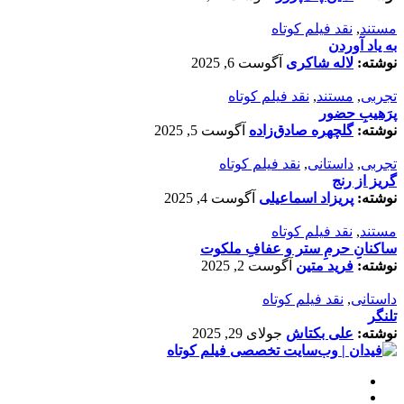
مستند
,
نقد فیلم کوتاه
به یاد آوردن
نوشته:
لاله شاکری
آگوست 6, 2025
تجربی
,
مستند
,
نقد فیلم کوتاه
پرَهیب‌ِ حضور
نوشته:
گلچهره صادق‌زاده
آگوست 5, 2025
تجربی
,
داستانی
,
نقد فیلم کوتاه
گریز از رنج
نوشته:
پریزاد اسماعیلی
آگوست 4, 2025
مستند
,
نقد فیلم کوتاه
ساکنانِ حرمِ ستر و عفافِ ملکوت
نوشته:
فرید متین
آگوست 2, 2025
داستانی
,
نقد فیلم کوتاه
تلنگر
نوشته:
علی بکتاش
جولای 29, 2025