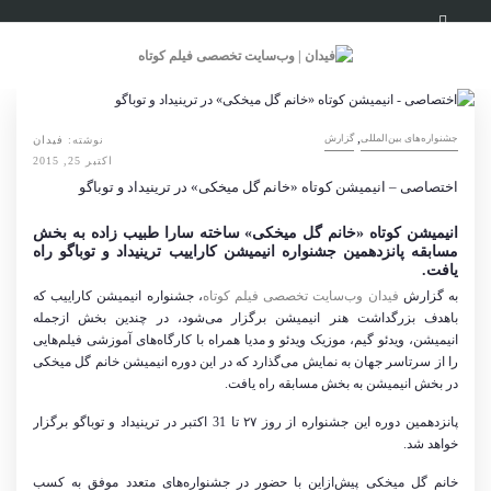
,
‌‌جشنواره‌های بین‌المللی
گزارش
نوشته:
فیدان
اکتبر 25, 2015
اختصاصی – انیمیشن کوتاه «خانم گل میخکی» در ترینیداد و توباگو
انیمیشن کوتاه «خانم گل میخکی» ساخته سارا طبیب زاده به بخش
مسابقه پانزدهمین جشنواره انیمیشن کاراییب ترینیداد و توباگو راه
یافت.
به گزارش
فیدان وب‌سایت تخصصی فیلم کوتاه
، جشنواره انیمیشن کاراییب که
باهدف بزرگداشت هنر انیمیشن برگزار می‌شود، در چندین بخش ازجمله
انیمیشن، ویدئو گیم، موزیک ویدئو و مدیا همراه با کارگاه‌های آموزشی فیلم‌هایی
را از سرتاسر جهان به نمایش می‌گذارد که در این دوره انیمیشن خانم گل میخکی
در بخش انیمیشن به بخش مسابقه راه یافت.
پانزدهمین دوره این جشنواره از روز ۲۷ تا 31 اکتبر در ترینیداد و توباگو برگزار
خواهد شد.
خانم گل میخکی پیش‌ازاین با حضور در جشنواره‌های متعدد موفق به کسب