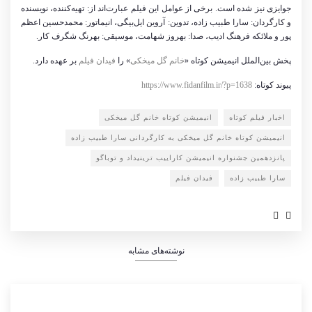
جوایزی نیز شده است. برخی از عوامل این فیلم عبارت‌اند از: تهیه‌کننده، نویسنده
و کارگردان: سارا طبیب زاده، تدوین: آروین ایل‌بیگی، انیماتور: محمدحسین اعظم
پور و ملائکه فرهنگ ادیب، صدا: بهروز شهامت، موسیقی: بهرنگ شگرف کار.
پخش بین‌الملل انیمیشن کوتاه «
خانم گل میخکی
» را
فیدان فیلم
بر عهده دارد.
پیوند کوتاه:
https://www.fidanfilm.ir/?p=1638
اخبار فیلم کوتاه
انیمیشن کوتاه خانم گل میخکی
انیمیشن کوتاه خانم گل میخکی به کارگردانی سارا طبیب زاده
پانزدهمین جشنواره انیمیشن کاراییب ترینیداد و توباگو
سارا طبیب زاده
فیدان فیلم
نوشته‌های مشابه