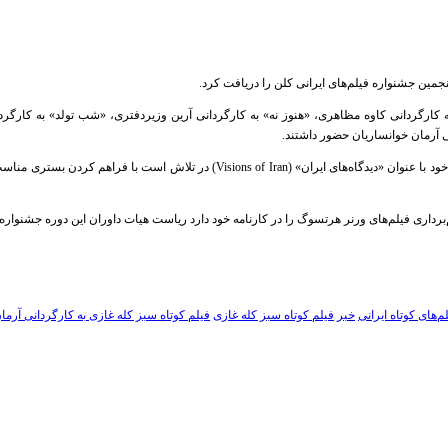
نجمین جشنواره فیلم‌های ایرانی کلن را دریافت کرد.
 کارگردانی کاوه مظاهری، «هنوز نه» به کارگردانی آرین وزیردفتری، «شب تولد» به کارگردا
ی آرمان خوانساریان حضور داشتند.
Visions of Iran
) در تلاش است با فراهم کردن بستری مناسب بر
داری فیلم‌های ورنر هرتسوگ را در کارنامه خود دارد ریاست هیات داوران این دوره جشنواره
م‌های کوتاه ایرانی
خبر
فیلم کوتاه سبز کله غازی
فیلم کوتاه سبز کله غازی به کارگردانی آرما