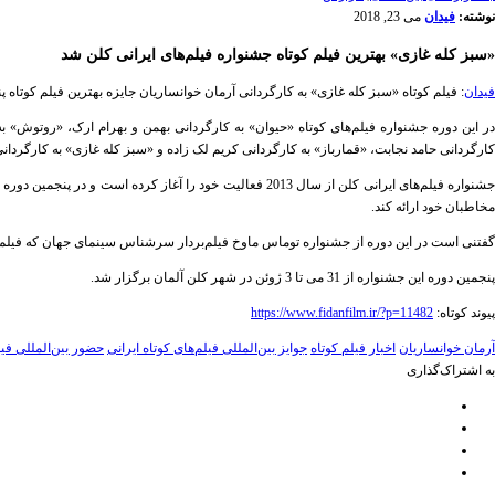
نوشته:
فیدان
می 23, 2018
«سبز کله غازی» بهترین فیلم کوتاه جشنواره فیلم‌های ایرانی کلن شد
فیدان
: فیلم کوتاه «سبز کله غازی» به کارگردانی آرمان خوانساریان جایزه بهترین فیلم کوتاه پ
در این دوره جشنواره فیلم‌های کوتاه «حیوان» به کارگردانی بهمن و بهرام ارک، «روتوش» به
کارگردانی حامد نجابت، «قمارباز» به کارگردانی کریم لک زاده و «سبز کله غازی» به کارگردان
شنواره فیلم‌های ایرانی کلن از سال 2013 فعالیت خود را آغاز کرده است و در پنجمین دوره خود با عنوان «دیدگاه‌های ایران» (
مخاطبان خود ارائه کند.
گفتنی است در این دوره از جشنواره توماس ماوخ فیلم‌بردار سرشناس سینمای جهان که فیلم‌بر
پنجمین دوره این جشنواره از 31 می تا 3 ژوئن در شهر کلن آلمان برگزار شد.
پیوند کوتاه:
https://www.fidanfilm.ir/?p=11482
آرمان خوانساریان
اخبار فیلم کوتاه
جوایز بین‌المللی فیلم‌های کوتاه ایرانی
حضور بین‌المللی فیل
به اشتراک‌گذاری