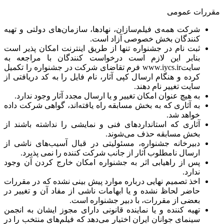
مقررات عمومی
شرکت همه‌ی فیلم‌سازان، نهادها، سازمان‌های دولتی و تهیه
کنندگان بخش خصوصی آزاد است.
ثبت نام در جشنواره تنها از طریق اینترنت امکان پذیر است
بنابر این لازم است درخواست کنندگان با مراجعه به
سایت
www.iycs.ir
فرم تقاضای شرکت در جشنواره را تکمیل
کرده و هنگام ارسال کپی آثار، نام فایل را به کد دریافتی از
سایت تغییر نام دهند.
به هیچ عنوان امکان تغییر و یا ارسال مجدد آثار وجود ندارد.
به آثاری که به بخش مسابقه راه یافته‌اند، گواهی شرکت داده
خواهد شد.
آثاری که استانداردهای فنی و نمایشی را نداشته باشند از
بخش مسابقه حذف می‌شوند.
دبیرخانه جشنواره، مسئولیتی در قبال آسیب‌های ناشی از
ارسال نامطلوب آثار از جانب شرکت کننده را نمی پذیرد.
پس از راهیابی اثر به جشنواره امکان خارج کردن آن وجود
ندارد.
اخذ تصمیم نهایی درباره موارد پیش بینی نشده که در مقررات
حاضر لحاظ نشده و یا ابهامات ناشی از مفاد آن و تغییر در
بعضی از مقررات، با دبیر جشنواره است.
تهیه کننده و یا نماینده قانونی دارای مجوز ایشان به انجمن
سینمای جوانان ایران اختیار می‌دهد که فیلم‌های منتخب را در