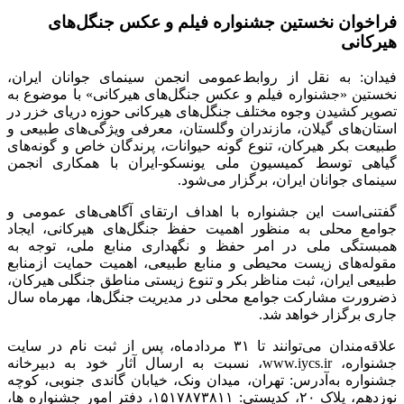
فراخوان نخستین جشنواره فیلم و عکس جنگل‌های
هیرکانی
فیدان: به نقل از روابط‌عمومی انجمن سینمای جوانان ایران،
نخستین «جشنواره فیلم و عکس جنگل‌های هیرکانی» با موضوع به
تصویر کشیدن وجوه مختلف جنگل‌های هیرکانی حوزه دریای خزر در
استان‌های گیلان، مازندران وگلستان، معرفی ویژگی‌های طبیعی و
طبیعت بکر هیرکان، تنوع گونه حیوانات، پرندگان خاص و گونه‌های
گیاهی توسط کمیسیون ملی یونسکو-ایران با همکاری انجمن
سینمای جوانان ایران، برگزار می‌شود.
گفتنی‌است این جشنواره با اهداف ارتقای آگاهی‌های عمومی و
جوامع محلی به منظور اهمیت حفظ جنگل‌های هیرکانی، ایجاد
همبستگی ملی در امر حفظ و نگهداری منابع ملی، توجه به
مقوله‌های زیست محیطی و منابع طبیعی، اهمیت حمایت ازمنابع
طبیعی ایران، ثبت مناظر بکر و تنوع زیستی مناطق جنگلی هیرکان،
ذضرورت مشارکت جوامع محلی در مدیریت جنگل‌ها، مهرماه سال
جاری برگزار خواهد شد.
علاقه‌مندان می‌توانند تا ۳۱ مردادماه، پس از ثبت نام در سایت
جشنواره،
www.iycs.ir
، نسبت به ارسال آثار خود به دبیرخانه
جشنواره به‌آدرس: تهران، میدان ونک، خیابان گاندی جنوبی، کوچه
نوزدهم، پلاک ۲۰، کدپستی: ۱۵۱۷۸۷۳۸۱۱، دفتر امور جشنواره ها،