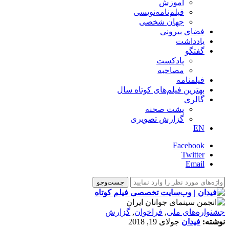
آموزش
فیلم‌نامه‌نویسی
جهان شخصی
فضای بیرونی
یادداشت
گفتگو
پادکست
مصاحبه
فیلمنامه
بهترین فیلم‌های کوتاه سال
گالری
پشت صحنه
گزارش تصویری
EN
Facebook
Twitter
Email
جشنواره‌های ملی
,
فراخوان
,
گزارش
نوشته:
فیدان
جولای 19, 2018