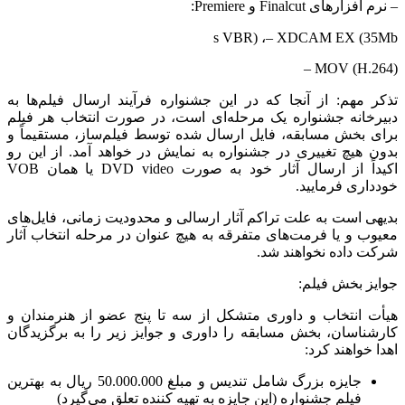
–
نرم افزارهای
Finalcut
و
Premiere
:
s VBR)
،
– XDCAM EX (35Mb
– MOV (H.264)
تذکر مهم: از آنجا که در این جشنواره فرآیند ارسال فیلم‌ها به
دبیرخانه جشنواره یک مرحله‌ای است، در صورت انتخاب هر فیلم
برای بخش مسابقه، فایل ارسال شده توسط فیلم‌ساز، مستقیماً و
بدون هیچ تغییری در جشنواره به نمایش در خواهد آمد. از این رو
اکیداً از ارسال آثار خود به صورت
DVD video
یا همان
VOB
خودداری فرمایید.
بدیهی است به علت تراکم آثار ارسالی و محدودیت زمانی، فایل‌های
معیوب و یا فرمت‌های متفرقه به هیچ عنوان در مرحله انتخاب آثار
شرکت داده نخواهند شد.
جوایز بخش فیلم:
هیأت انتخاب و داوری متشکل از سه تا پنج عضو از هنرمندان و
کارشناسان، بخش مسابقه را داوری و جوایز زیر را به برگزیدگان
اهدا خواهند کرد:
جایزه بزرگ شامل تندیس و مبلغ 50.000.000 ریال به بهترین
فیلم جشنواره (این جایزه به تهیه کننده تعلق می‌گیرد)