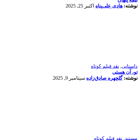
نوشته:
لاله شاکری
آگوست 6, 2025
تجربی
,
مستند
,
نقد فیلم کوتاه
پرَهیب‌ِ حضور
نوشته:
گلچهره صادق‌زاده
آگوست 5, 2025
تجربی
,
داستانی
,
نقد فیلم کوتاه
گریز از رنج
نوشته:
پریزاد اسماعیلی
آگوست 4, 2025
مستند
,
نقد فیلم کوتاه
ساکنانِ حرمِ ستر و عفافِ ملکوت
نوشته:
فرید متین
آگوست 2, 2025
داستانی
,
نقد فیلم کوتاه
تلنگر
نوشته:
علی بکتاش
جولای 29, 2025