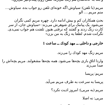
مریم (با تلفن): سیاوش اگه خونه‌ای تلفن رو جواب بده. سیاوش…
منم مریم…. الو
بحثِ همکاران کم و بیش ادامه دارد. چهره مریم کمی نگران
می‌شود. یک پیامک برای شوهرش می‌زند: «سیاوش جان، از سر
کارت زنگ زدند و گفتند که نرفتی هنوز. تلفنت هم جواب نمی‌دی.
نگرانت شدم. لطفا یه زنگ به من بزن»
خارجی و داخلی ــ مهد کودك ــ ساعت 1
مریم زنگ مهد کودك را می‌زند.
واردا اتاقِ بازی بچه‌ها می‌شود. همه بچه‌ها مشغولند. مریم بچه‌اش را
صدا می‌زند
مریم: پریسا
پریسا به سرعت به طرف مریم می‌آید.
مریم (به مربی): امروز اذیت نکرد؟
مربی: نه اصلا