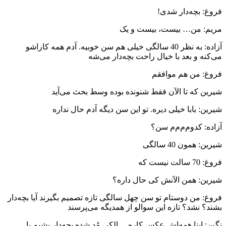
فروغ: بچه‌دار شدی!
مریم: من… بیست، بیست و یک
آزاده: به نظر 40 سالگی خیلی هم سن خوبیه. آدم همه کاراشو
می‌کنه و بعد با خیال راحت بچه‌دار می‌شه
فروغ: من هم موافقم
شیرین که تا الآن فقط شنونده بوده وسط بحث می‌آید
شیرین: بابا خیلی دیره. تو این سن دیگه آدم حال نداره
آزاده: کدوم‌م‌م‌م سن؟
شیرین: همون 40 سالگی
فروغ: 70 سالت نیست که
شیرین: همن الآنش کی حال داره؟
فروغ: من دوستام تو سن چهل سالگی تازه تصمیم بگیرند آیا بچه‌دار
بشند؟ نشد؟ تازه این سوالو از همدیگه می‌پرسند
نگین: اینا همه‌اش عکسِ کاره… الکی مُد شده بچه‌دار بشیم یا