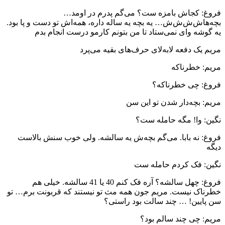
فروغ: کجاش بامزه ست؟ می‌گم پدرم در اومد…
بچه‌هاش‌ش‌ش‌ش… یه بچه یه ساله داره، همه‌اش تو دست و پا بود.
یه گوشه وای نمی‌ستاد تا من بتونم کارمو درست انجام بدم
مریم یک دفعه لابه‌لای حرف‌های بقیه می‌پرد
مریم: خطرناکه
فروغ: چی خطرناکه؟
مریم: بچه‌دار شدن تو این سن
نگین: وا! مگه حامله ست؟
فروغ: نه بابا. می‌گم بچه‌ش یه سالشه. ولی خوب سنش بالاست
دیگه
نگین: فک کردم حامله ست
فروغ: چهل سالشه؟ آره فک کنم 40 یا 41 سالشه. خیلی هم
خطرناک نیست. مریم جون همه مث تو نیستند که قربونت برم… تو
سن پایین! … چند سالت بود راستی؟
مریم: چی چند سالم بود؟