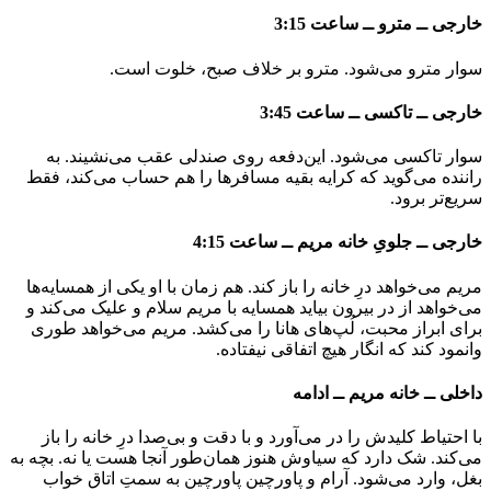
خارجی ــ مترو ــ ساعت 3:15
سوار مترو می‌شود. مترو بر خلاف صبح، خلوت است.
خارجی ــ تاکسی ــ ساعت 3:45
سوار تاکسی می‌شود. این‌دفعه روی صندلی عقب می‌نشیند. به
راننده می‌گوید که کرایه بقیه مسافرها را هم حساب می‌کند، فقط
سریع‌تر برود.
خارجی ــ جلویِ خانه مریم ــ ساعت 4:15
مریم می‌خواهد درِ خانه را باز کند. هم زمان با او یکی از همسایه‌ها
می‌خواهد از در بیرون بیاید همسایه با مریم سلام و علیک می‌کند و
برای ابراز محبت، لُپ‌های هانا را می‌کشد. مریم می‌خواهد طوری
وانمود کند که انگار هیچ اتفاقی نیفتاده.
داخلی ــ خانه مریم ــ ادامه
با احتیاط کلیدش را در می‌آورد و با دقت و بی‌صدا درِ خانه را باز
می‌کند. شک دارد که سیاوش هنوز همان‌طور آنجا هست یا نه. بچه به
بغل، وارد می‌شود. آرام و پاورچین پاورچین به سمتِ اتاق خواب