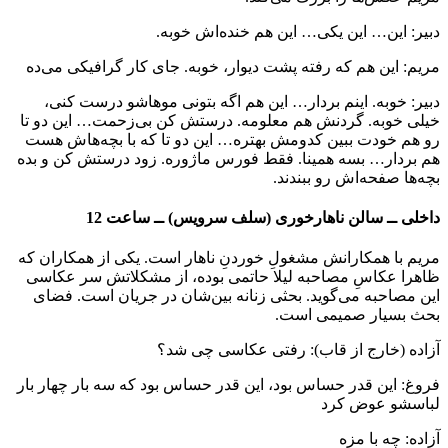
دبیر: این… این یکی… این هم خنده‌اش خوبه.
مریم: این هم که رفته پشت دیوار، خوبه. جای کار گرافیکی می‌ده
دبیر: خوبه. اینم بردار… این هم اگه بتونی موهاشو درست کنی،
خیلی خوبه. گردنش هم معلومه. درستش کن بی‌زحمت… این دو تا
رو هم خودت ببین کدومش بهتره… این دو تا که با بچه‌هاش هست
هم بردار… بسه همینا. فقط فورس ماژوره. زود درستش کن و بده
بچه‌ها صفحه‌اش رو ببندند.
داخلی ــ سالن ناهارخوری (سلف سرویس) ــ ساعت 12
مریم با همکارانش مشغولِ خوردنِ ناهار است. یکی از همکاران که
ظاهرا عکاسِ مصاحبه لیلا حاتمی بوده، از مشکلاتش سر عکاسی
این مصاحبه می‌گوید. بحثی زنانه بین‌شان در جریان است. فضای
بحث بسیار صمیمی است.
آزاده (خارج از قاب): رفتی عکاسی چی شد؟
فروغ: این قدر حساس بود، این قدر حساس بود که سه بار چهار بار
لباسشو عوض کرد
آزاده: چه با مزه