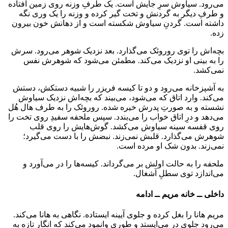
می‌رود. سیاوش سرِ جایش است. یک طرفِ وزنه روی زمین افتاده
و طرفِ دیگر به گردنش و تخت گیر کرده و وزنه را یک وری نگه
داشته است. گردنِ سیاوش شکسته است و از دهانش خون بیرون
زده.
بچه‌اش را توی روروئک می‌گذارد. بعد نزدیک شوهر می‌رود. سرش
را به بینی او نزدیک می‌کند. مطمئن می‌شود که شوهرش نفس
نمی‌کشد.
به آشپزخانه می‌رود و دو تا کیسه فریزر را شبیه دستکش، دستش
می‌کند. وارد اتاق که می‌شود، می‌بیند که بچه‌اش نزدیک سیاوش
نشسته و به صورتِ پدرش خیره شده. روروئک را به طرف هال هُل
می‌دهد و درِ اتاق خواب را می‌بندد. سپس ملحفه سفیدِ روی تخت را
روی قفسه سینه سیاوش می‌کشد. گوش‌هایش را روی قلب
شوهرش می‌گذارد. قلبش نمی‌زند. نبضش را با دست می‌گیرد؛
نمی‌زند. بدون شک او مرده است.
ملحفه را به حالت اولش بر می‌گرداند. کیسه‌ها را در می‌آورد و
می‌اندازد توی سطلِ آشغال.
داخلی ــ خانه مریم ــ ادامه
مریم هانا را بغل کرده و جلوی آیینه ایستاده. نگاهی به هانا می‌کند.
می‌رود جلوی در می‌ایستد و طوری وانمود می‌کند که انگار تازه به