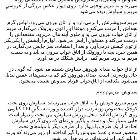
می‌زند و به مریم توجهی ندارد. روی دیوار عکسِ بزرگی از عروسیِ
مریم و سیاوش دیده می‌شود.
مریم سوییشرتش را برمی‌دارد و از اتاق بیرون می‌رود. لباس گرم
بچه‌اش را مرتب می‌کند و موقتا او را توی روروئک می‌گذارد. مریم
از اتاق خواب بیرون می‌آید و جلوی آینه هال می‌رود. مقنعه‌اش را
درست می‌کند و مشغولِ آرایش می‌شود. لوازم آرایشش را یکی‌یکی
از توی کیفش درمی‌آورد و بعد از استفاده، سر جایش می‌گذارد. در
همین حین، بچه با روروئک از اتاق خواب بیرون می‌آید و به سمت
مریم می‌رود. مریم کمی برایش شکلک در می‌آورد.
از اتاق خواب صدای هِن‌وهِن سیاوش شنیده می‌شود، که گویی در
حال وزنه‌زدن است. صدای هِن‌وهِن کم کم به نفس‌های عمیق تبدیل
می‌شود. یکدفعه از اتاقِ‌خواب فریادِ سیاوش شنیده می‌شود.
سیاوش: مریم‌م‌م‌م‌م
مریم سریع خودش را به اتاق خواب می‌رساند. سیاوش روی تختِ
کوچکِ مخصوصِ وزنه‌زدن، دراز کشیده و وزنه سنگینِ 110 کیلویی
روی گردنش افتاده. محلِ ورزش سیاوش، بین تخت و دیوار است.
جایی بسیار تنگ و دست و پاگیر. وزنه‌ای که روی گردنِ سیاوش
افتاده، از یک طرف با دیوار و از طرف دیگر با میله‌های تخت
محصور شده و عملا سیاوش را گیر انداخته. او زور می‌زند که وزنه
را بلند کند، اما نمی‌تواند. مریم هول می‌شود.