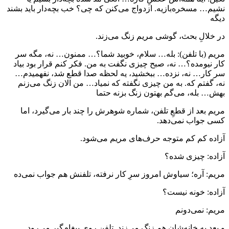
نشیم… مسخره‌بازیه. ازدواج می‌کنن که چی؟ خب بچه‌دار باید بشند
دیگه
در خلالِ بحث، گوشی مریم زنگ می‌زند.
مریم (با تلفن): بله… سلام، خوبید شما؟… ممنون… نه، مگه سر
کار نیومده؟… نه، صبح چیزی نگفت به من. فکر کنم قرار بود بیاد
سر کار… نه، نزده… ببخشید، یه لحظه صدا قطع شد، نفهمیدم…
نه، گفتم که. به من چیزی نگفته که نمیاد… من الان زنگ می‌زنم
بهش… بله، می‌گم بهتون زنگ بزنه حتما
مریم بعد از قطعِ تلفن، شماره شوهرش را چند بار می‌گیرد، اما
کسی جواب نمی‌دهد.
آزاده کم کم متوجه حرف‌های مریم می‌شود.
آزاده: چیزی شده؟
مریم: آره؛ سیاوش امروز سرِ کار نرفته، تلفنش هم جواب نمی‌ده
آزاده: خونه نیست؟
مریم: نمی‌دونم
و بعد به خانه‌شان هم زنگ می‌زند. تلفن روی پیغام‌گیر می‌رود.