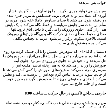
جواب پس می‌دهد.
سیاوش می‌خواهد چیزی بگوید ، اما وزنه آن‌قدر به گلویش فشار
آورده که عملا نمی‌تواند حرفی بزند. چشمانش به مریم خیره شده.
دو دقیقه طول می‌کشد تا صدای سیاوش کاملا خفه شود. مریم در
تمام این مدت سر جایش می‌ایستد و فقط نگاه می‌کند. با یک پایش
هم ار از گاهی جلوی روروئک را می‌گیرد تا داخل اتاق نرود. تنها
صدای محیط، صدای صدای حرکتِ گاه و بی‌گاه چرخ‌های روروئک
است. بالآخره سکوت برقرار می‌شود. مریم به بچه‌اش نگاهی
می‌کند. بچه مشغولِ بازی ست.
دستمال کاغذی‌ای که شوهرش دستش را با آن خشک کرده بود روی
تخت افتاده. برمی‌دارد و توی سطل آشغال می‌اندازد. بعد روروئک را
هل می‌دهد و با خودش به جلوی درِ ورودی می‌برد. جلوی آینه
صورتش را ورانداز می‌کند که به هم ریخته نباشد. مقنعه‌اش را
سرسری مرتب می‌کند. ماهیچه‌های صورتش را کمی کش می‌دهد تا
از حالتِ شوك در بیاید. لباسِ گرم بچه‌اش را درست می‌کند و بغلش
می‌کند. لبخندی مصنوعی می‌زند تا به خودش بگوید همه چیز خوب
است و از خانه خارج می‌شود.
خارجی ــ داخلِ تاکسیِ در حالِ حرکت ــ ساعت 8:00
مریم و بچه‌اش، روی صندلیِ عقب تاکسی، کنارِ دو مرد نشسته‌اند.
نگران و کمی گیج است.