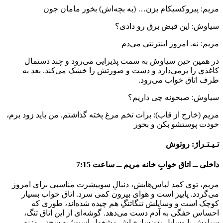
مریم: پیروکسیکام بزن… (به بچه‌اش) بخور مامان جون
سیاوش: این قبض برق رو دادی؟
مریم: نه. امروز اینترنتی می‌دم
در همین حین سیاوش به سمت پذیرایی می‌رود و چند دستمال
کاغذی را برمی‌دارد و دست و صورتش را خشک می‌کند. بعد به
طرف اتاق خواب می‌رود.
سیاوش: صبحونه چی داریم؟
مریم (خارج از قاب): برات تخم مرغ پخته گذاشتم. من باید زود برم،
خودت پوستشو بکن و بخور
تـیـتـراژ: روتوش
داخلی ــ اتاق خوابِ خانه مریم ــ ساعت 7:15
مریم، توی کمد لباس‌هایش، دنبالِ سوییشرت مناسبی برای امروز
می‌گردد. پاییز است و هوای بیرون کمی سرد. اتاق خواب بسیار
کوچک است و وسایلش تنگاتنگِ هم چیده شده‌اند، طوری که
احساس خفگی به آدم دست می‌دهد. گوشه‌ای از این اتاق تنگ،
سیاوش با وسایل بدن‌سازی‌اش مشغول است؛ به سختی وزنه