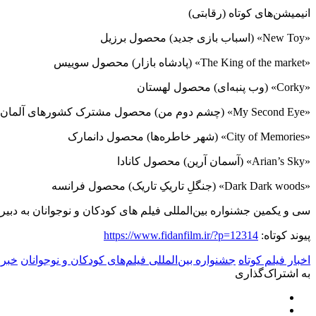
انیمیشن
های کوتاه (رقابتی)
«
«New Toy
(اسباب بازی جدید) محصول برزیل
«
«The King of the market
(پادشاه بازار) محصول سوییس
«
Corky
» (وب پنبه
ای) محصول لهستان
«
My Second Eye
» (چشم دوم من) محصول مشترک کشورهای آلمان،
«
City of Memories
» (شهر خاطره
ها) محصول دانمارک
«
Arian’s Sky
» (آسمان آرین) محصول کانادا
«
Dark Dark woods
» (جنگلِ تاریکِ تاریک) محصول فرانسه
سی و یکمین جشنواره بین‌المللی فیلم های کودکان و نوجوانان به دبیری علیرضا رضاداد در تاریخ ۸ تا ۴
پیوند کوتاه:
https://www.fidanfilm.ir/?p=12314
اخبار فیلم کوتاه
جشنواره بین‌المللی فیلم‌های کودکان و نوجوانان
خبر
به اشتراک‌گذاری