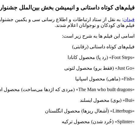
فیلم‌های کوتاه داستانی و انیمیشن بخش بین‌الملل جشنوا
فیدان
فیلم های کودکان و نوجوانان اعلام شدند.
اسامی این فیلم ها به شرح زیر است
:
فیلم
های کوتاه داستانی (رقابتی)
«
Foot Steps
» (رد پا) محصول کانادا
«
Just Go
» (فقط برو) محصول لتونی
«
Fish
» (ماهی) محصول اسپانیا
«
The Man who built dragons
» (مردی که اژدها می
ساخت) محصول اسپ
«
«Bui
(بوی) محصول ایسلند
«
«Litterbugs
(آشغال ریزها) محصول انگلستان
«
«Splinter
(خُرد شدن) محصول ترکیه