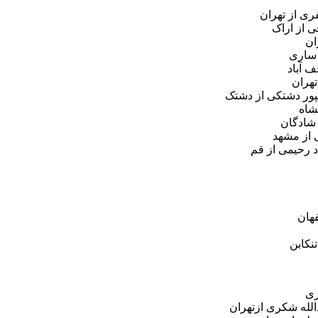
ری از تهران
ان
 ساری
ف آباد
تهران
یپور دشتکی از دشتک
نشاه
 شادگان
 از مشهد
 رحیمی از قم
هان
نکابن
ری
الله شکری ازتهران