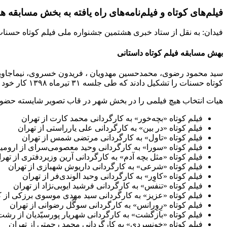
فیلم‌های کوتاه و فیلم‌نامه‌های راه یافته به بخش مسابق
فیدان: به نقل از ستاد خبری هشتمین جشنواره ملی فیلم کوتاه حسنات ا
بهش مسابقه فیلم کوتاه داستانی
سید محمود رضوی، محمدحسین مهدویان ، فریدون خسروی، نیماجاویدی
کوتاه حسنات را تشکیل دادند که طی جلسه ۳۱ تیرماه ۱۳۹۸ کار خود را با بررسی ۶۹۵ اثر به پایان رساندند و در نهایت ۲۱ اثر را شایسته حضور در بخش مسابقه ملی این دوره از جشنواره دانستند.
هیات انتخاب هیچ فیلمی را در بخش شهر در قاب تصویر شایسته حضو
فیلم کوتاه «بچه‌خور» به کارگردانی محمد کارت از تهران
فیلم کوتاه «در بین» به کارگردانی علی یارراستی از تهران
فیلم کوتاه «تاول» به کارگردانی مرتضی شمس از تهران
فیلم کوتاه «سورا» به کارگردانی وحید معصومی‌سرای از ارومی
فیلم کوتاه «مثل بچه آدم» به کارگردانی آرین وزیردفتری از تهر
فیلم کوتاه «شرعی» به کارگردانی داریوش شهبازی از تهران
فیلم کوتاه «کاوِر» به کارگردانی وحید الوندی‌فر از تهران
فیلم کوتاه «تنفس» به کارگردانی فرشید ایوبی‌نژاد از تهران
فیلم کوتاه «عزیز» به کارگردانی سید مهدی موسوی برزکی از 
فیلم کوتاه «رِوِرانس» به کارگردانی سوگُل رضوانی از تهران
فیلم کوتاه «بازگشت» به کارگردانی شهریار پورسیّدیان از رشت
فیلم کوتاه «خونسردی» به کارگردانی محمد رحمتی از تهران