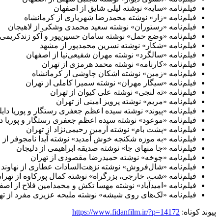
فیلم‌نامه «سایه» نوشته لیلی شایق از اصفهان
فیلم‌نامه «زار» نوشته محمدرضا شهریاری از کرمانشاه
فیلم‌نامه «رستوران» نوشته سعید محمدی وشکی از لاهیجان
فیلم‌نامه «وضع حمل» نوشته سامان حسین‌پور و آکو زندکریمی 
فیلم‌نامه «شکار» نوشته نسرین محمدپور از مشهد
فیلم‌نامه «سالگرد» نوشته مهران شفیعی‌نیا از اصفهان
فیلم‌نامه «کارنامه» نوشته محمد هرمزی از تهران
فیلم‌نامه «زمین» نوشته اشکان چاوشی از کرمانشاه
فیلم‌نامه «سیگار مهران» نوشته سمیرا کاملی از تهران
فیلم‌نامه «ته لنجی» نوشته علی کیوان از تهران
فیلم‌نامه «مریم» نوشته پرویز امینی از تهران
فیلم‌نامه «پیوند» نوشته سیده اعظم جعفری رستگار و پوریا دایل
فیلم‌نامه «موعود» نوشته سیده اعظم جعفری رستگار و پوریا دا
فیلم‌نامه «پشت بام» نوشته آرمین رحیمی‌نژاد از تهران
فیلم‌نامه «به موزه شکنجه خوش آمدید» نوشته آیدا نامجوفر از 
فیلم‌نامه «جا منهای جا» نوشته صدیقه ابراهیمی از دلیجان
فیلم‌نامه «چوخه» نوشته حمیدرضا مقصودی از تهران
فیلم‌نامه «شال‌فروش» نوشته نزهت‌السادات عطاری از نهاوند
فیلم‌نامه «شب، خارجی، بزرگراه» نوشته کمال پورکاوه از تهرا
فیلم‌نامه «امیدآباد» نوشته مهسا تکش و محمدامین فلاح از اصف
فیلم‌نامه «لک‌های روی شیشه» نوشته ملیحه عزیزی مفرد از ته
پیوند کوتاه:
https://www.fidanfilm.ir/?p=14172