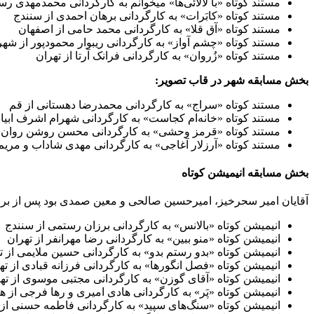
مستند کوتاه «با لالائی‌ها» میخوانم به کارگردانی محمدمهدی رس
مستند کوتاه «کابَرات» به کارگردانی برهان احمدی از سنندج
مستند کوتاه «آق قلا» به کارگردانی محمد حامی از اصفهان
مستند کوتاه «چشم آواز» به کارگردانی ریبوار محمودپور از شهر
مستند کوتاه «زُروان» به کارگردانی فرانک آرتا از تهران
بخش مسابقه شهر در قاب تصویر:
مستند کوتاه «سراج» به کارگردانی محمدرضا دهستانی از قم
مستند کوتاه «خانه‌ام کجاست» به کارگردانی شهرام اشرف ابیانه
مستند کوتاه «قرمز وحشی» به کارگردانی محسن روشن روان 
مستند کوتاه «آرزلار آغاجی» به کارگردانی مهدی شاداب و مریم
بخش مسابقه انیمیشن کوتاه
آقایان امیر سحرخیز، امیرحسین صالحی و معین صمدی بود پس از بررسی آثار رسیده در نهایت ۱۵ اثر را لایق حضور در بخش مسابقه هشتمین 
انیمیشن کوتاه «بالانس» به کارگردانی برزان رستمی از سنندج
انیمیشن کوتاه «منو ببین» به کارگردانی رضا مهرانفر از تهران
انیمیشن کوتاه «بدو رستم بدو» به کارگردانی حسین ملایمی از ت
انیمیشن کوتاه «فصل انگورها» به کارگردانی فرزانه قبادی از ته
انیمیشن کوتاه «آقای گوزن» به کارگردانی مجتبی موسوی از ته
انیمیشن کوتاه «پَر» به کارگردانی هادی امیری و رها فرجی از ه
انیمیشن کوتاه «سنگ‌های سپید» به کارگردانی فاطمه حسنی از 