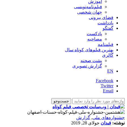
آموزش
فیلم‌نامه‌نویسی
جهان شخصی
فضای بیرونی
یادداشت
گفتگو
پادکست
مصاحبه
فیلمنامه
بهترین فیلم‌های کوتاه سال
گالری
پشت صحنه
گزارش تصویری
EN
Facebook
Twitter
Email
جشنواره‌های ملی
,
گزارش
نوشته:
فیدان
جولای 28, 2019