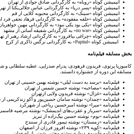
انیمیشن کوتاه «روباه» به کارگردانی صادق جوادی از تهران
انیمیشن کوتاه «پسر دریا» به کارگردانی عباس جلالی‌یکتا از تهر
انیمیشن کوتاه «سینک» به کارگردانی محبوبه کلایی از قم
انیمیشن کوتاه «حلقه مفقوده» به کارگردانی فرهاد نجفی ‌فرد ا
انیمیشن کوتاه «یکی بود یکی نبود» به کارگردانی مهین جواهریان 
انیمیشن کوتاه «no war» به کارگردانی شفیقه آسانی از مشهد
انیمیشن کوتاه «چراغی بیافروز» به کارگردانی ارشاد رهبر از ته
انیمیشن کوتاه «Papital» به کارگردانی نرگس ذاکری از کرج
بخش مسابقه فیلم‌نامه‌
مسابقه این دوره از جشنواره دانستند.
فیلم‌نامه «برسد به دست لیلی» نوشته بهمن حسینی از تهران
فیلم‌نامه «مصاحبه» نوشته حسین شمس از تهران
فیلم‌نامه «غزال» نوشته فریدون ولایی ازتهران
فیلم‌نامه «چمدان» نوشته سامان حسین‌پور و آکو زندکریمی از 
فیلم‌نامه «میرا» نوشته امیرحسین ریاحی از شهرکرد
فیلم‌نامه «سرباز و عقرب‌های اندیمشک» نوشته مرضیه قاسمی 
فیلم‌نامه «بوم» نوشته حسین بیگ‌زاده از تبریز
فیلم‌نامه «زمستان» نوشته تیمور قادری از سنندج
فیلم‌نامه «کوپه ۲۳۹» نوشته افروز فرزان از اصفهان
فیلم‌نامه «آنسوی دیوار» نوشته مجتبی شهنی از اصفهان