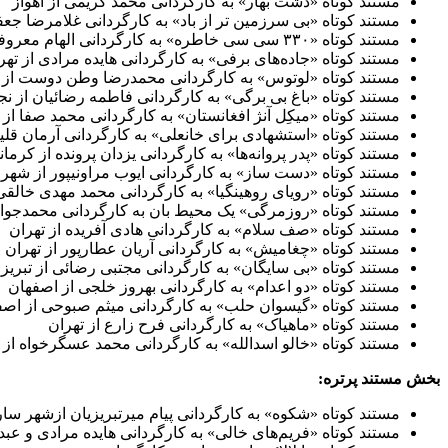
مستند کوتاه «دشت بهار» به کارگردانی محمد کریمی از اهواز
مستند کوتاه «بی سرزمین تر از باد» به کارگردانی غلامرضا جعف
مستند کوتاه «۳۳۰ سی سی خاطره» به کارگردانی الهام معروفی از اراک
مستند کوتاه «جاده‌های برفی» به کارگردانی هایده مرادی از تهر
مستند کوتاه «لوتوس» به کارگردانی محمدرضا وطن دوست از
مستند کوتاه «باغ بی برگی» به کارگردانی فاطمه رضائیان از نج
مستند کوتاه «میکِل آنژ افغانستان» به کارگردانی محمد صفا از 
مستند کوتاه «استشهادی برای خانعلی» به کارگردانی آرمان قل
مستند کوتاه «پدر پروانه‌ها» به کارگردانی یزدان پرونده از کرما
مستند کوتاه «دست ساز» به کارگردانی ایوب مراونیپور از شهر
مستند کوتاه «رویای روهینگیا» به کارگردانی محمد مهدی خالقی
مستند کوتاه «روزمرگی» یک محیط بان به کارگردانی محمدجواد
مستند کوتاه «صف سلام» به کارگردانی هادی آفریده از تهران
مستند کوتاه «چغامیش» به کارگردانی آریان عطارپور از تهران
مستند کوتاه «بی سایگان» به کارگردانی مجتبی رضائی از تبریز
مستند کوتاه «دو اعدام» به کارگردانی بهروز خلجی از اصفهان
مستند کوتاه «گیسوان حلب» به کارگردانی میثم صبوحی از اصف
مستند کوتاه «ماهیاک» به کارگردانی فرح زارع از تهران
مستند کوتاه «خالو اسدالله» به کارگردانی محمد عسگرخواه از ت
بخش مستند پرتره:
مستند کوتاه «شکوه» به کارگردانی پیام میرتبریزیان ازشهر سا
مستند کوتاه «فریم‌های خالی» به کارگردانی هایده مرادی و عبد