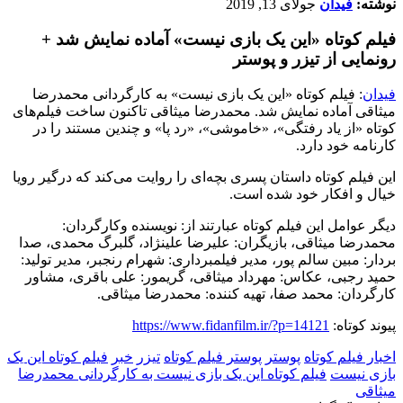
نوشته:
فیدان
جولای 13, 2019
فیلم کوتاه «این یک بازی نیست» آماده نمایش شد +
رونمایی از تیزر و پوستر
فیدان
: فیلم کوتاه «این یک بازی نیست» به کارگردانی محمدرضا
میثاقی آماده نمایش شد. محمدرضا میثاقی تاکنون ساخت فیلم‌های
کوتاه «از یاد رفتگی»، «خاموشی»، «رد پا» و چندین مستند را در
کارنامه خود دارد.
این فیلم کوتاه داستان پسری بچه‌ای را روایت می‌کند که درگیر رویا
خیال و افکار خود شده است.
دیگر عوامل این فیلم کوتاه عبارتند از: نویسنده وکارگردان:
محمدرضا میثاقی، بازیگران: علیرضا علینژاد، گلبرگ محمدی، صدا
بردار: مبین سالم پور، مدیر فیلمبرداری: شهرام رنجبر، مدیر تولید:
حمید رجبی، عکاس: مهرداد میثاقی، گریمور: علی باقری، مشاور
کارگردان: محمد صفا، تهیه کننده: محمدرضا میثاقی.
پیوند کوتاه:
https://www.fidanfilm.ir/?p=14121
اخبار فیلم کوتاه
پوستر
پوستر فیلم کوتاه
تیزر
خبر
فیلم کوتاه این یک
بازی نیست
فیلم کوتاه این یک بازی نیست به کارگردانی محمدرضا
میثاقی