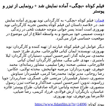
فیلم کوتاه «بچگی» آماده نمایش شد + رونمایی از تیزر و
پوستر
فیدان
: فیلم کوتاه «بچگی» به کارگردانی نوید بهروزی آماده نمایش
شد. در خلاصه داستان این فیلم کوتاه پنجمین تجربه کارگردانی نوید
بهروزی است آمده: پسر جوانی متوجه حقیقت تلخی در زندگی
دوست صمیمی خود می‌شود و به واسطه اطلاع از این موضوع در
موقعیت حساسی قرار می‌گیرد.
دیگر عوامل این فیلم کوتاه عبارتند از: تهیه کننده و کارگردان: نوید
بهروزی، نویسنده: ایمان کیانی فلاورجانی، مجری طرح: حمید
محمدی، سرمایه گذار: امیرحسین امینی، دستیاران کارگردان: لیلا
بامنیری ، مهدی علی بیگی، مشاور کارگردان: ایمان کیانی
فلاورجانی، منشی صحنه: زهرا سلیمی، مشاور رسانه‌ای: محمد
جوهری، چهره پردازان: مرضیه جهانبخش، محدثه تولایی، عکاس:
رضا روحانی، مدیر تولید: محمدرضا کرمی، فیلمبردار: سیاوش
منصوری، دستیار فیلمبردار: مرتضی علی عسگری، صداربردار: جویا
زراسوند، تدوین: امیرحسین امینی، صداگذار و ساخت تیزر: رسول
منصوری، طراح صحنه ولباس: غزاله صادقیان، طراح پوستر: فائزه
عباسیان، بازیگران: آرش فولادی، فرزاد کریمی، رضا ضیایی،
غلامرضا پورجوهری، نوید بهروزی.
پیوند کوتاه:
https://www.fidanfilm.ir/?p=14096