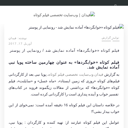
,
نوشته:
فیدان
تولید
گزارش
آوریل 17, 2017
فیلم کوتاه «خوابگردها» آماده نمایش شد / رونمایی از پوستر
فیلم کوتاه «خوابگردها» به عنوان چهارمین ساخته پویا نبی
آماده نمایش شد.
به گزارش
فیدان وب‌سایت تخصصی فیلم کوتاه
، پویا نبی بعد از کارگردانی
فیلم‌های کوتاه «روزی که زمین ایستاد»، «ماه عسل» و «سایلنت»، فیلم
کوتاه «خوابگردها» که برداشتی از مقالات زیگموند فروید در کتاب‌های
تفسیر خواب و آینده پنداری است را کارگردانی کرده است.
در خلاصه داستان این فیلم کوتاه 16 دقیقه آمده است: نمی‌خوای از این
خواب بیدار بشی؟!
عوامل این فیلم کوتاه عبارتند از: تهیه کننده و کارگردان : پویا نبی،