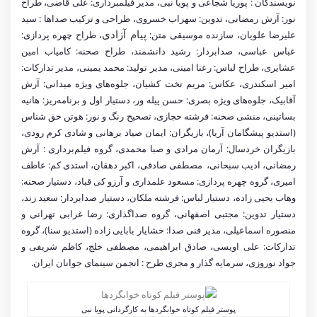
نویسندگان : پوریا شجاعی و پویا نبی، مدیر فیلمبرداری: علی قاضی، طراح
نور: آرش رمضانی، تدوین: سهراب خسروی، طراحی و ترکیب صداها : سید
علیرضا علویان، سازنده موسیقی متن:
پیام آزادی
، طراح چهره پردازی:
عباس عباسی، صدابردار: رشید دانشمند، طراح صحنه: کامیاب امین
عشایری، طراح لباس: رعنا امینی، مدیر تولید: محمد یمینی، مدیر تدارکات:
امیر اسکندری، عکاس: مریم تخت کشیان، جلوه‌های ویژه میدانی: آرش
آقابیک، جلوه‌های ویژه بصری: حسن پیله ور، دستیار اول و برنامه‌ریز: هانیه
بساتینی، منشی صحنه: فرشته حجازی، تصحیح رنگ و نور: هوتن حق شناس
(استدیو پیشگامان آریا)، بازیگران: ایمان صیاد برهانی و شادی کرم رودی،
بازیگران خردسال: آرمان مرادی و صبا محمدی، گروه فیلم‌برداری : آرش
رمضانی، ادیب سبحانی، مصطفی صادقی، اکبر دهقان، استدی کم: عاطف
امیری، گروه چهره پردازی: مسعود علمداری و آرزو کی قباد، دستیار صحنه:
وهاب یحیی زاده، دستیار لباس: فرشته ملکان، دستیار صدابردار: سعید زند،
دستیار تدوین: مجتبی اصفهانی، گروه صداگذاری: رضا غرابی تهرانی و
منصوره اسماعیلی، مدیر فنی صدا: خشایار بابایی زاده (استدیو سنا)، گروه
تدارکات: علی اویسی، صادق ابراهیمی، مصطفی خلج، کاظم شریفی و
جواد نوروزی، سرمایه گذار و مجری طرح : انجمن سینمای جوانان ایران.
پوستر فیلم کوتاه خوابگردها به کارگردانی پویا نبی