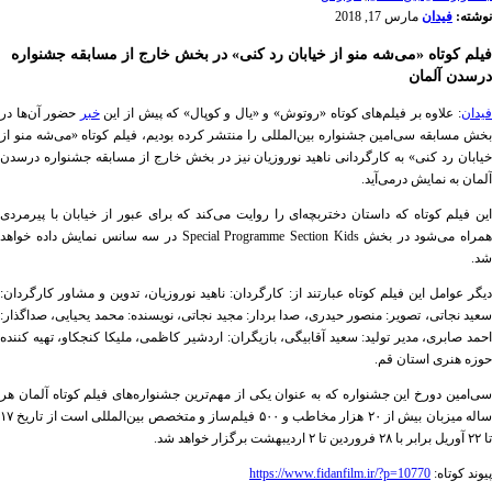
نوشته:
فیدان
مارس 17, 2018
فیلم کوتاه «می‌شه منو از خیابان رد کنی» در بخش خارج از مسابقه جشنواره
درسدن آلمان
یدان
: علاوه بر فیلم‌های کوتاه «روتوش» و «یال و کوپال» که پیش از این
خبر
حضور آن‌ها در
بخش مسابقه سی‌امین جشنواره بین‌المللی را منتشر کرده بودیم، فیلم کوتاه «می‌شه منو از
خیابان رد کنی» به کارگردانی ناهید نوروزیان نیز در بخش خارج از مسابقه جشنواره درسدن
آلمان به نمایش درمی‌آید.
این فیلم کوتاه که داستان دختربچه‌ای را روایت می‌کند که برای عبور از خیابان با پیرمردی
مراه می‌شود در بخش
Special Programme Section Kids
در سه سانس نمایش داده خواهد
شد.
دیگر عوامل این فیلم کوتاه عبارتند از: کارگردان: ناهید نوروزیان، تدوین و مشاور کارگردان:
سعید نجاتی، تصویر: منصور حیدری، صدا بردار: مجید نجاتی، نویسنده: محمد یحیایی، صداگذار:
احمد صابری، مدیر تولید: سعید آقابیگی، بازیگران: اردشیر کاظمی، ملیکا کنجکاو، تهیه کننده
حوزه هنری استان قم.
سی‌امین دورخ این جشنواره که به عنوان یکی از مهم‌ترین جشنواره‌های فیلم کوتاه آلمان هر
ساله میزبان بیش از ۲۰ هزار مخاطب و ۵۰۰ فیلم‌ساز و متخصص بین‌المللی است از تاریخ ۱۷
تا ۲۲ آوریل برابر با ۲۸ فروردین تا ۲ اردیبهشت برگزار خواهد شد
.
پیوند کوتاه:
https://www.fidanfilm.ir/?p=10770