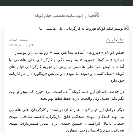
,
نوشته:
فیدان
تولید
گزارش
آگوست 6, 2018
فیلم کوتاه «هپروت» آماده نمایش شد + رونمایی از پوستر
فیدان
: فیلم کوتاه «هپروت» به نویسندگی و کارگردانی علی هاشمی نیا
آماده نمایش شد. علی هاشمی نیا پیش از تجربه کارگردانی فیلم های
کوتاه «نسل کشی» و «بودن یا نبودن» و نمایش «ریکاوری» را در کارنامه
خود دارد.
در خلاصه داستان این فیلم کوتاه آمده است: مرد: چیزی که میخوام بهت
بگم یکم عجیبه، ولی واقعیت داره، فقط لطفا بهم نخند
دیگر عوامل این فیلم کوتاه عبارتند از: نویسنده و کارگردان: علی هاشمی
نیا، تهیه کنندگان: مهدی ضحاکی فاتح، بازیگران: فاطمه صادقی، مهدی
حنفی، دانیال ابراهیمی، حسین حمدی نژاد، مدیر فیلمبرداری: مهدی
ضحاکی، تدوین: احسان رجبی صفاری.