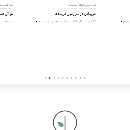
,
,
,
,
تاه
مستند
داستانی
تجربی
نقد فیلم کوتاه
مستند
امکان‌های نجات از زوال
غریبگان در سرزمین غریبه‌ها
نوشته:
مجید فخریان
آگوست 20, 2025
نوشته:
هادی علی‌پناه