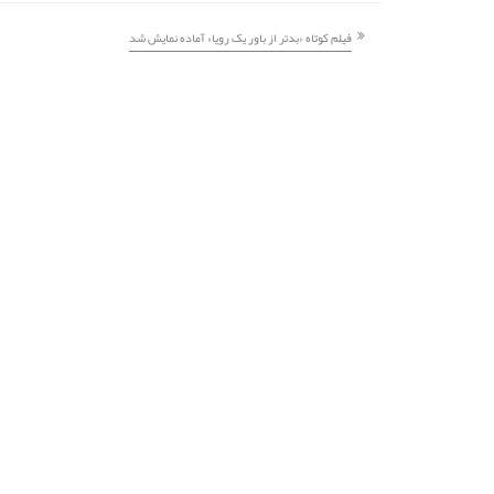
فیلم کوتاه «بدتر از باور یک رویا» آماده نمایش شد