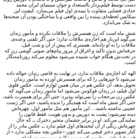
دست توسط فیلم‌بردار بااستعداد و جوان سینمای ایران محمد
حدادی فضایی متفاوت با نیمه‌ی اول فیلم می‌سازد. کیفیت این
سکانس لحظه‌ای بیننده را بین واقعی و یا ساختگی بودن آن صحنه‌ها
به شک می‌اندازد.
شش ماه است که زن همسرش را ملاقات نکرده و مأمور زندان
می‌گوید این‌بار هم اجازه‌ی ملاقات ندارد؛ حتی اگر تلفنی وعده‌ی
ملاقات را به او داده‌اند. همسری که پیش از آن و شب قبل،
حرفه‌‌اش بدون تأکید و اغراق از مرور پیام‌های صوتی گوشی زن که
در تخت‌ش هنگام خواب شنیده می‌شود معلوم می‌کند روزنامه‌نگار
است.
الهه که اجازه‌ی ملاقات ندارد، در نهایت به قاضی زندان حواله داده
می‌شود تا چیزهایی را که برای همسرش آورده به مأمور زندان
تحویل بدهد. آن عکس هم در میان همین لوازم است. عکس فلوی
اول فیلم، در زندان فوکوس می‌شود اما مأمور زندان می‌گوید که
عکس زن بی‌حجاب را نمی‌تواند بپذیرد: حتی اگر برای همسرت باشد،
حتی اگر شش ماه است که همدیگر را ندیده‌ باشید، حتی اگر ژست
عجیبی نداشته باشید… این مأمور هم مثل مأمور اول، چهره‌اش
دیده نمی‌شود؛ پشت به دوربین و بدون هویت، فقط قانون را
نمایندگی می‌کند. او در برابر چشمان متحیر دخترک ــ که حال
چهره‌اش رنگی از آن لبخندهای اول فیلم ندارد ــ عکس مادر را از
کنار تصویر دختر قیچی می‌کند چون «عکس بچه مشکلی ندارد.» از
قد و قواره‌اش پیداست که به سن تکلیف نرسیده و تماشای