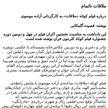
ملاقات ناتمام
درباره فیلم کوتاه «ملاقات» به کارگردانی آزاده موسوی
نوشته: قصیده گلمکانی
این یادداشت به مناسبت نخستین اکران فیلم در چهل و دومین دوره
جشنواره فیلم کوتاه کلرمون فران نوشته شده است.
مادر و دختری رو به دوربین عکاس‌خانه نشسته‌اند تا عکسی دونفره
بگیرند. تصویر فلو است. در لحظه‌ی اول گمان می‌رود دلیلش این
است که زن روسری به سر ندارد و این تمهیدی فنی برای ثبت این
لحظه بوده؛ که البته بوده اما در ادامه عمق و معنای بیشتری هم پیدا
می‌کند. از همان ابتدا، استفاده از این روش ثبت تصویر برای القای
محدودیتی که کارگردان جوان و خوش‌فکر فیلم اندیشیده، بستری
مناسب برای پرداخت باقی داستان می‌شود.
فیلم کوتاه «ملاقات» ساخته‌ی آزاده موسوی با نمایش رابطه‌ی
محبت‌آمیز الهه، مادری جوان و دختر خردسالش تارا در خیابان‌های
تهران شروع می‌شود و بازی روان بازیگر خردسال (مانلی نفر) در
تناسب با بازیگری حرفه‌ای (مهین صدری) باعث می‌شود که
تماشاگر توقع دیدن فیلمی رئال و شهری درباره‌ی «مادرانگی»
داشته باشد. این روال دقیقا تا میانه‌ی این فیلم چهارده دقیقه‌ای پیش