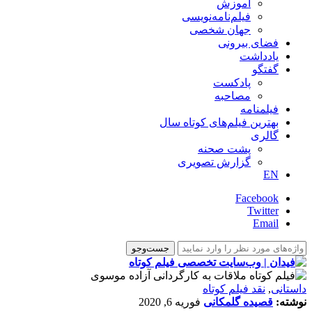
آموزش
فیلم‌نامه‌نویسی
جهان شخصی
فضای بیرونی
یادداشت
گفتگو
پادکست
مصاحبه
فیلمنامه
بهترین فیلم‌های کوتاه سال
گالری
پشت صحنه
گزارش تصویری
EN
Facebook
Twitter
Email
داستانی
,
نقد فیلم کوتاه
نوشته:
قصیده گلمکانی
فوریه 6, 2020