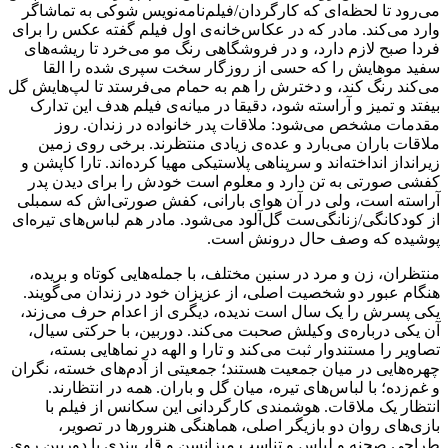
می‌رود تا لحظه‌ای که کارگردان/فیلم‌نامه‌نویس شوکی به تماشاگر
وارد می‌کند. مادر که در عکاس‌خانه‌‌ی اول فیلم گفته عکس را برای
فردا صبح لازم دارد، و در فروشگاهی رنگ مو می‌خرد تا ریشه‌های
سفید موهایش را که حسی از روزگار سخت سپری شده را القا
می‌کند رنگ کند، و دخترش را هم به حمام می‌فرستد تا لپ‌هایش گل
بیفتد و تمیز و آراسته شود، دقیقا در میانه‌ی فیلم هدف این تدارک
مقدمات مشخص می‌شود: ملاقات پدر خانواده در زندان. روز
ملاقات باران می‌بارد و عده‌ی زیادی منتظرند. برخی روی زمین
زیرانداز انداخته‌اند و سرپناهی پلاستیکی مهیا کرده‌اند. تارا کاپشن و
کفشی صورتی به تن دارد و معلوم است خودش را برای دیدن پدر
آراسته است، ولی در آن هوای بارانی، کفش صورتی‌اش که سمبلی
از کودکانگی/زنانگی‌ست گل‌آلود می‌شود. مادر هم لباس‌های تیره‌ای
پوشیده که وصف حال درونش است.
منتظران، زن و مرد در سنین مختلف، با جمله‌هایی کوتاه و بریده،
هنگام عبور دو شخصیت اصلی، از عزیزان خود در زندان می‌گویند.
یکی پسرش را یک سال است ندیده، دیگری از اعدام حرف می‌زند،
آن یکی درباره‌ی وکیلش صحبت می‌کند. دوربین، با حرکتی سیال،
تصاویر را مستندوار ثبت می‌کند و تارا و الهه در نماهایی بسته،
چهره‌هایی در میان جمعیت هستند؛ جمعیتی از آدم‌های خسته، نگران
و غم‌زده؛ با لباس‌های تیره، میان گل و باران. همه در انتظارند.
انتظار یک ملاقات. هوشمندی کارگردانی این سکانس از فیلم با
بازی‌های روان دو بازیگر اصلی، هماهنگی هنرورها در تصویر،
طراحی صحنه و لباس و تناسب میزانسن و قاب‌بندی با دوربین روی