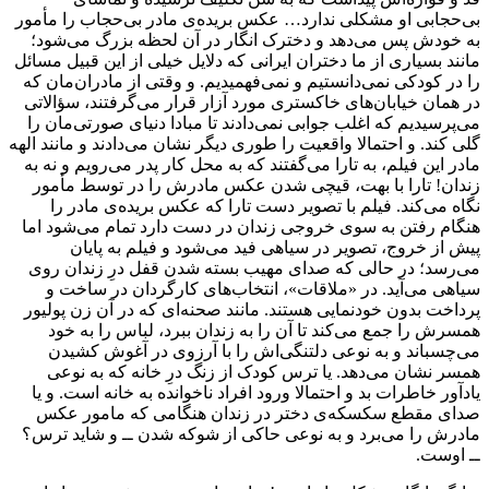
بی‌حجابی او مشکلی ندارد… عکس بریده‌ی مادر بی‌حجاب را مأمور
به خودش پس می‌دهد و دخترک انگار در آن لحظه بزرگ می‌شود؛
مانند بسیاری از ما دختران ایرانی که دلایل خیلی از این قبیل مسائل
را در کودکی نمی‌دانستیم و نمی‌فهمیدیم. و وقتی از مادران‌مان که
در همان خیابان‌های خاکستری مورد آزار قرار می‌گرفتند، سؤالاتی
می‌پرسیدیم که اغلب جوابی نمی‌دادند تا مبادا دنیای صورتی‌مان را
گلی کند. و احتمالا واقعیت را طوری دیگر نشان می‌دادند و مانند الهه
مادر این فیلم، به تارا می‌گفتند که به محل کار پدر می‌رویم و نه به
زندان! تارا با بهت، قیچی شدن عکس مادرش را در توسط مأمور
نگاه می‌کند. فیلم با تصویر دست تارا که عکس بریده‌ی مادر را
هنگام رفتن به سوی خروجی زندان در دست دارد تمام می‌شود اما
پیش از خروج، تصویر در سیاهی فید می‌شود و فیلم به پایان
می‌رسد؛ در حالی که صدای مهیب بسته شدن قفل درِ زندان روی
سیاهی می‌آید. در «ملاقات»، انتخاب‌های کارگردان در ساخت و
پرداخت بدون خودنمایی هستند. مانند صحنه‌ای که در آن زن پولیور
همسرش را جمع می‌کند تا آن را به زندان ببرد، لباس را به خود
می‌چسباند و به نوعی دلتنگی‌اش را با آرزوی در آغوش کشیدن
همسر نشان می‌دهد. یا ترس کودک از زنگ درِ خانه که به نوعی
یادآور خاطرات بد و احتمالا ورود افراد ناخوانده به خانه است. و یا
صدای مقطع سکسکه‌‌‌ی دختر در زندان هنگامی که مامور عکس
مادرش را می‌برد و به نوعی حاکی از شوکه شدن ــ و شاید ترس؟
ــ اوست.