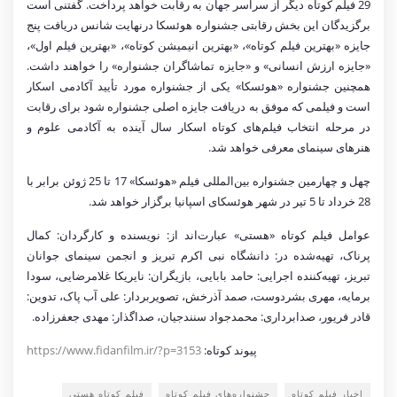
29 فیلم کوتاه دیگر از سراسر جهان به رقابت خواهد پرداخت. گفتنی است
برگزیدگان این بخش رقابتی جشنواره هوئسکا درنهایت شانس دریافت پنج
جایزه «بهترین فیلم کوتاه»، «بهترین انیمیشن کوتاه»، «بهترین فیلم اول»،
«جایزه ارزش انسانی» و «جایزه تماشاگران جشنواره» را خواهند داشت.
همچنین جشنواره «هوئسکا» یکی از جشنواره مورد تأیید آکادمی اسکار
است و فیلمی که موفق به دریافت جایزه اصلی جشنواره شود برای رقابت
در مرحله انتخاب فیلم‌های کوتاه اسکار سال آینده به آکادمی علوم و
هنرهای سینمای معرفی خواهد شد.
چهل و چهارمین جشنواره بین‌المللی فیلم «هوئسکا» 17 تا 25 ژوئن برابر با
28 خرداد تا 5 تیر در شهر هوئسکای اسپانیا برگزار خواهد شد.
عوامل فیلم کوتاه «هستی» عبارت‌اند از: نویسنده و کارگردان: کمال
پرناک، تهیه‌شده در: دانشگاه نبی اکرم تبریز و انجمن سینمای جوانان
تبریز، تهیه‌کننده اجرایی: حامد بابایی، بازیگران: نایریکا غلامرضایی، سودا
برمایه، مهری بشردوست، صمد آذرخش، تصویربردار: علی آب پاک، تدوین:
قادر فریور، صدابرداری: محمدجواد سنندجیان، صداگذار: مهدی جعفرزاده.
پیوند کوتاه:
https://www.fidanfilm.ir/?p=3153
اخبار فیلم کوتاه
جشنواره‌های فیلم کوتاه
فیلم کوتاه هستی