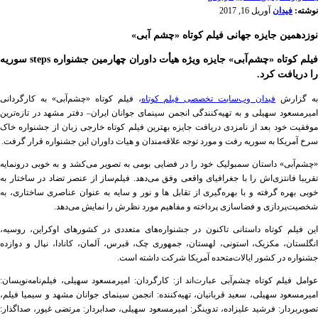
نوشته:
فیدان
آوریل 16, 2017
نوزدهمین جایزه جهانی فیلم کوتاه «چشم آبی»
فیلم کوتاه «چشم‌آبی» جایزه ویژه هیأت داوران چهارمین جشنواره steps سوریه
را دریافت کرد.
ه گزارش
فیدان وب‌سایت تخصصی فیلم کوتاه
، فیلم کوتاه «چشم‌آبی» به کارگردانی
امیرمسعود سهیلی و به تهیه‌کنندگی انجمن سینمای جوانان ایران– دفتر مشهد در تازه‌ترین
موفقیت خود بعد از نامزدی دریافت جایزه بهترین فیلم کوتاه خارجی زبان از جشنواره خاک
سرخ آمریکا به سوریه رفت و مورد توجه علاقه‌مندان و هیات داوران این جشنواره قرار گرفت.
«چشم‌آبی» داستان سمبولیک خود را در فضایی بومی به تصویر می‌کشد و به خوبی درونمایه
تقریبا فانتزی‌اش را با جغرافیای واقعی وفق می‌دهد. فیلم‌ساز از عنصر تضاد در ساختار به
خوبی بهره گرفته و با بهره‌گیری از تقابل ‌ها و نور و سایه به عنوان عناصری ساختاری، به
شخصیت‌پردازی و فضاسازی پرداخته و مفاهیم مورد نظرش را نمایش می‌دهد.
این فیلم کوتاه داستانی تاکنون در جشنواره‌های متعددی در کشورهای اوکراین، روسیه،
انگلستان، مکزیک، استونی، لهستان، جمهوری چک، قبرس، آلمان، کانادا، نپال و دوازده
جشنواره در کشور ایالات‌متحده آمریکا شرکت داشته است.
عوامل فیلم کوتاه چشم‌آبی عبارت‌اند از: کارگردان: امیرمسعود سهیلی، فیلم‌نامه‌نویسان:
امیرمسعود سهیلی، سعید قربانیان، تهیه‌کننده: انجمن سینمای جوانان مشهد و سیمیا فیلم،
تصویربردار: فرشید علیزاده، تدوینگر: امیرمسعود سهیلی، صدابردار: مرتضی غیور، صداگذار: