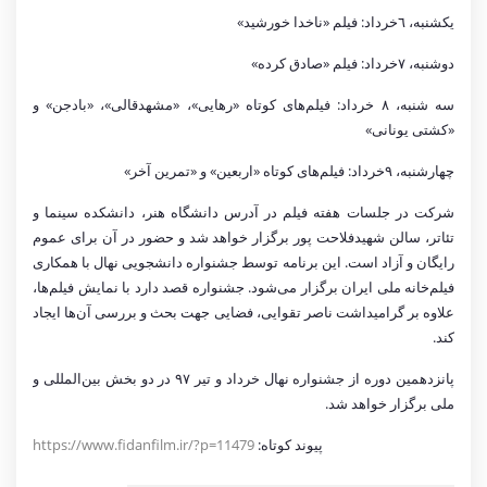
یکشنبه، ٦خرداد: فیلم «ناخدا خورشید»
دوشنبه، ٧خرداد: فیلم «صادق کرده»
سه شنبه، ٨ خرداد: فیلم‌های کوتاه «رهایی»، «مشهدقالی»، «بادجن» و
«کشتی یونانی»
چهارشنبه، ٩خرداد: فیلم‌های کوتاه «اربعین» و «تمرین آخر»
شركت در جلسات هفته فيلم در آدرس دانشگاه هنر، دانشکده سینما و
تئاتر، سالن شهیدفلاحت پور برگزار خواهد شد و حضور در آن برای عموم
رايگان و آزاد است. اين برنامه توسط جشنواره دانشجويى نهال با همكارى
فيلم‌خانه ملى ايران برگزار مى‌شود. جشنواره قصد دارد با نمايش فيلم‌ها،
علاوه بر گراميداشت ناصر تقوايى، فضايى جهت بحث و بررسى آن‌ها ايجاد
كند.
پانزدهمين دوره از جشنواره نهال خرداد و تير ٩٧ در دو بخش بين‌المللى و
ملى برگزار خواهد شد.
پیوند کوتاه:
https://www.fidanfilm.ir/?p=11479