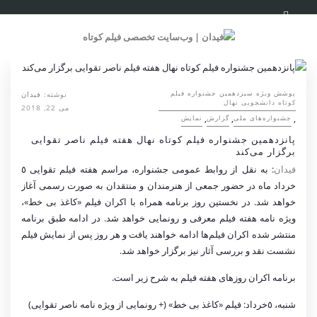
نوشته:
فیدان
پوشش ویژه سیزدهمین جشنواره فیلم
کوتاه دانشجویی نهال
می 22, 2018
,
,
,
جشنواره‌های ملی
گزارش
نمایش
پانزدهمين جشنواره فيلم كوتاه نهال هفته فيلم ناصر تقوايى
برگزار مى‌كند
فیدان
: به نقل از روابط عمومى جشنواره، مراسم هفته فيلم تقوايى ٥
خرداد ماه در حضور جمعى از هنرمندان و منتقدان به صورت رسمى آغاز
خواهد شد. در نخستين روز برنامه همراه با اكران فيلم «كاغذ بى خط»،
ويژه نامه هفته فيلم معرفى و رونمايى خواهد شد. در ادامه طبق برنامه
منتشر شده اكران فيلم‌ها ادامه خواهند يافت و هر روز پس از نمايش فيلم
نشست نقد و بررسى آثار نيز برگزار خواهد شد.
برنامه اكران روزهاى هفته فيلم به شرح زیر است.
شنبه، ٥خرداد: فیلم «کاغذ بی خط» (+ رونمايى از ويژه نامه ناصر تقوايى)