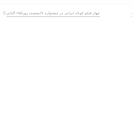
چهار فیلم کوتاه ایرانی در جشنواره «انیفست روزافا» آلبانی