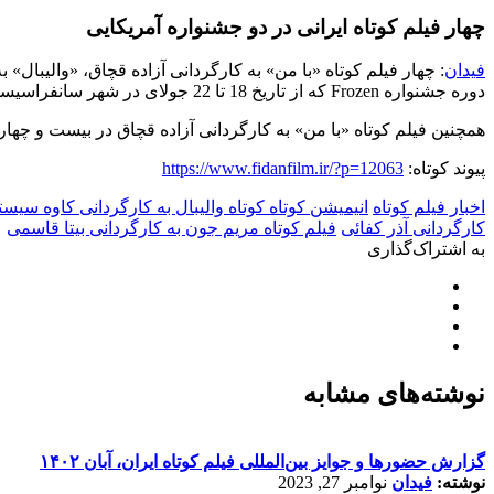
چهار فیلم کوتاه ایرانی در دو جشنواره آمریکایی
فیدان
: چهار فیلم کوتاه «با من» به کارگردانی آزاده قچاق، «والیبال
دوره جشنواره
Frozen
که از تاریخ 18 تا 22 جولای در شهر سانفراسیسکو برگزار خواهد شد حضور دارند.
همچنین فیلم کوتاه «با من» به کارگردانی آزاده قچاق در بیست و چه
پیوند کوتاه:
https://www.fidanfilm.ir/?p=12063
اخبار فیلم کوتاه
انیمیشن کوتاه کوتاه والیبال به کارگردانی کاوه سیست
کارگردانی آذر کفائی
فیلم کوتاه مریم جون به کارگردانی بیتا قاسمی
به اشتراک‌گذاری
نوشته‌های مشابه
گزارش حضورها و جوایز بین‌المللی فیلم کوتاه ایران، آبان ۱۴۰۲
نوشته:
فیدان
نوامبر 27, 2023