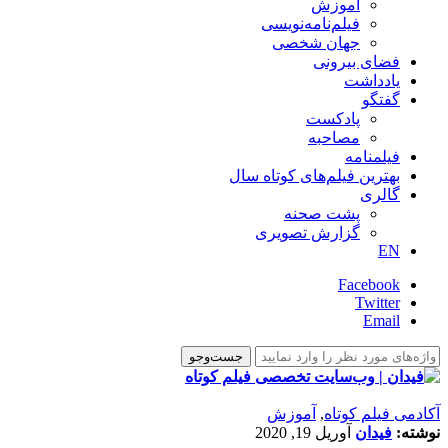
آموزش
فیلم‌نامه‌نویسی
جهان شخصی
فضای بیرونی
یادداشت
گفتگو
پادکست
مصاحبه
فیلمنامه
بهترین فیلم‌های کوتاه سال
گالری
پشت صحنه
گزارش تصویری
EN
Facebook
Twitter
Email
آکادمی فیلم کوتاه
,
آموزش
نوشته:
فیدان
آوریل 19, 2020