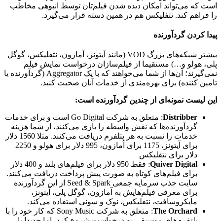
است که می‌تواند امکان دیده شدن فیلم‌تان توسط انبوهی مخاطب
را فراهم کند. نتفلیکس هم در همین دسته قرار می‌گیرد.
پیدا کردن گردآورنده
بیشتر شبکه‌های بزرگ VOD (مانند آیتونز، آمازون، نتفلیکس، گوگل
پلی، هولو و…) مستقیما از فیلم‌سازان درخواست نمایش فیلم
نمی‌گیرند؛ آن‌ها از شما می‌خواهند که با یک Aggregator (گردآورنده یا
تامین کننده) برای بهره‌مندی از خدمات آنان صحبت کنید.
این لیست نمونه‌ای از چندین گردآورنده است:
Distribber
: متعلق به شرکت Go Digital است و برای خدمات
گردآورنده‌ها که نقش واسطه را بازی می‌کنند، از شما هزینه
خدمات را نسبت به هر پتلفرم دریافت می‌کنند. مثلا 1560 دلار
برای آیتونز، 1175 برای آمازون، 995 دلار برای هولو و 2250
دلار برای نتفلیکس
Quiver Digital
: فقط 950 دلار برای فیلم‌های بلند و 400 دلار
برای فیلم‌های کوتاه به صورت پیش پرداخت دریافت می‌کنند.
سایت جذب سرمایه جمعی Seed & Spark از این گردآورنده
برای معرفی فیلم‌هایش به آمازون، گوگل پلی، آیتونز،
مایکروسافت، نتفلیکس، نوک و سونی استفاده می‌کند.
The Orchard
: متعلق به شرکت Sony Music که کار خود را با
پلتفرم‌های موسیقی به درخواست شروع کرد، اما جدیدا با