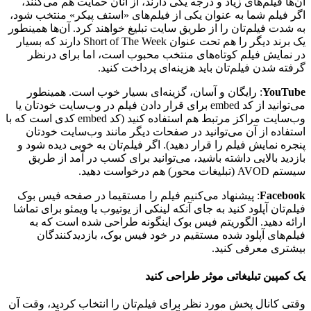
آن‌ها فیلم‌های زیاد و درجه یکی دارند، از آنان حمایت هم می‌کنند،
اگر فیلم شما به عنوان یکی از فیلم‌های «استف پیکر» منتخب شود،
به شدت فیلم‌تان را از طریق سایت تبلیغ خواهند کرد. آن‌ها همینطور
یک برند دیگر را هم تحت عنوان Short of The Week دارند که بسیار
در نمایش فیلم کوتاه‌های منتخب محبوب است، اما برای درنظر
گرفته شدن فیلم‌تان باید هزینه‌ای پرداخت کنید.
YouTube
: رایگان و آسان، گزینه‌ای بسیار خوب است. همینطور
می‌توانید از کد embed برای قرار دادن فیلم در وب‌سایت خودتان یا
وب‌سایت مراکز مرتبط هم استفاده کنید (کد embed کدی است که با
استفاده از آن می‌توانید در صفحات دیگر مانند وب‌سایت خودتان
پنجره نمایش فیلم را قرار دهید). اگر فیلم‌تان به خوبی دیده شود و
بازدید بالایی داشته باشید، می‌توانید برای کسب در آمد از طریق
سیستم AVOD (تبلیغات محور) هم درخواست دهید.
Facebook
: پیشنهاد می‌کنیم فیلم را مستقیما در صفحه فیس بوک
فیلم‌تان آپلود کنید به جای آنکه لینکی از یوتیوب یا ویمئو برای تماشا
ارائه دهید. الگوریتم فیس بوک اینگونه طراحی شده است که به
فیلم‌های آپلود شده مستقیم در خود فیس بوک، بازدیدکنندگان
بیشتری معرفی کنید.
یک کمپین تبلیغاتی موثر طراحی کنید
وقتی کانال پخش مورد نظر برای فیلم‌تان را انتخاب کردید، وقت آن