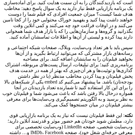
است که بازدیدکنندگان را به آن سمت هدایت کنید. برای آماده‌سازی
یک برنامه بازاریابی فقط نیاز دارید به یک سوال پاسخ دهید: مخاطب
هدف شما کیست؟ میزان جمعیت افرادی که فیلم شما را دوست
خواهند داشت پیدا کنید و بفهمید خوراک محتوایی خود را از کجا تامین
می‌کنند و در اوقات فراغت خود چه می‌کنند و کمی آنلاین وقت
بگذرانید و گروه‌ها و سازمان‌هایی را که با بازار هدف شما همخوانی
دارند پیدا کرده و لیستی از آن‌ها و اطلاعات تماسشان آماده کنید.
سپس باید با هر تعداد وب‌سایت، وبلاگ، صفحات شبکه اجتماعی و
رسانه‌های بازار مشترکی که می‌توانید ارتباط بگیرید و از آن‌ها
بخواهید فیلم‌تان را به سایتشان اضافه کنند. برای مصاحبه
برنامه‌ریزی کنید؛ برای تبلیغات، ارسال پست‌های مربوطه، اشتراک
گذاری‌ها و توئیت‌ها و هر آن‌چیزی که بهتر از همه در خدمت هدف
پخش فیلم‌تان و پیدا کردن مخاطب مدنظر (با در نظر داشتن
بودجه‌تان) باشد. ما پیشنهاد می‌کنیم کد embed یکی از شبکه‌های بالا
را برای این کار استفاده کنید تا شمارنده تعداد بازدیدتان در آنجا
همواره درحال بالا رفتن باشد که باعث می‌شود شما و فیلم‌تان خوب
به نظر برسید و به الگوریتم تصمیم‌گیری وب‌سایت‌ها برای معرفی
بیشتر فیلم‌تان در میان جستجوها کمک می‌کند.
نکته
: این فقط فیلم‌تان نیست که نیاز به یک برنامه بازاریابی قوی
دارد، مطمئن شوید خودتان هم حضور موثر و قدرتمند آنلاین دارید؛
وب‌سایت شخصی، صفحه LinkedIn (وب‌سایت تخصصی برای
معرفی حرفه‌ای شغل خود)، صفحه IMDb، Facebook و… داشته