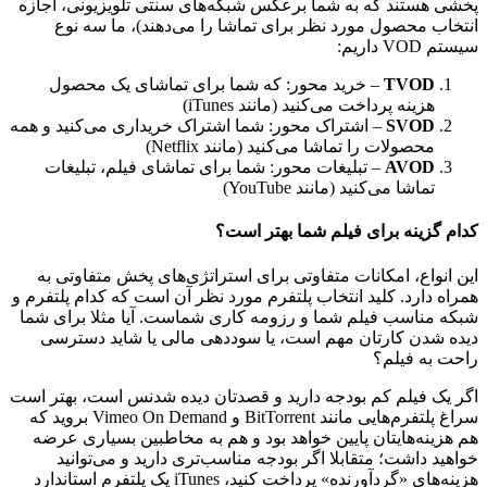
پخشی هستند که به شما برعکس شبکه‌های سنتی تلویزیونی، اجازه
انتخاب محصول مورد نظر برای تماشا را می‌دهند)، ما سه نوع
سیستم VOD داریم:
TVOD
– خرید محور: که شما برای تماشای یک محصول
هزینه پرداخت می‌کنید (مانند iTunes)
SVOD
– اشتراک محور: شما اشتراک خریداری می‌کنید و همه
محصولات را تماشا می‌کنید (مانند Netflix)
AVOD
– تبلیغات محور: شما برای تماشای فیلم، تبلیغات
تماشا می‌کنید (مانند YouTube)
کدام گزینه برای فیلم شما بهتر است؟
این انواع، امکانات متفاوتی برای استراتژی‌های پخش متفاوتی به
همراه دارد. کلید انتخاب پلتفرم مورد نظر آن است که کدام پلتفرم و
شبکه مناسب فیلم شما و رزومه کاری شماست. آیا مثلا برای شما
دیده شدن کارتان مهم است، یا سوددهی مالی یا شاید دسترسی
راحت به فیلم؟
اگر یک فیلم کم بودجه دارید و قصدتان دیده شدنس است، بهتر است
سراغ پلتفرم‌هایی مانند BitTorrent و Vimeo On Demand بروید که
هم هزینه‌هایتان پایین خواهد بود و هم به مخاطبین بسیاری عرضه
خواهید داشت؛ متقابلا اگر بودجه مناسب‌تری دارید و می‌توانید
هزینه‌های «گردآورنده» پرداخت کنید، iTunes یک پلتفرم استاندارد