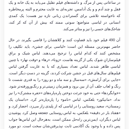
در ساعاتی پس از مرگ. و داشته‌های فیلم تقلیل می‌یابد به یک خانه و یک
قفل و چند آدم و و یک آدامس. تجربه‌ای به غایت محترم و البته پرمخاطره
که ناخواسته تلاشی برای گستراندن زبانی تازه نیز هست؛ یک کمدی‌
انسانی در لباسی متواضع؛ سوتی ممتد که بیش از آن که کر کند،
شاخک‌های حسی را تیز و متاثر می‌کند.
آن 490 فیلم خود باید قضاوت کنند و کلاهشان را قاضی بگیرند. در حال
حاضر مهم‌ترین مسئله این است: «لباسی برای جشن». باید تکلیف را
مشخص کنند که کدام لباس را ترجیح می‌دهند. لباس شیک و براق
فیلم‌سازانِ شوک یکی از گزینه هاست. «زونا»، «رها» و «وقت نهار» با چنین
لباسی ظاهر شدند. لباس تعداد بسیاری که با به عاریت گرفتن لباس
فیلم‌های سال‌های قبل در جشن شرکت کردند، گزینه در دستِ دیگر است.
«جایی برای آرامش»، «سه‌سال و سه ماه و دو روز» را به قدری شست تا
رنگ و لعاب جلف آن از بین برود و همزمان زمیتی‌تر و رنگ‌و‌رورفته‌تر شود.
«خوابگرد‌ها» حتی به خود جرئت دوختن پاره‌پاره‌های «حفره مشترک» را نیز
نداد. «مانیکور» بلعکس، لباس «نامو» را پاره‌پاره‌تر کرد. «داستان یک
زمستان»، سعید روستایی را در لباسی که از پلیدی زار می‌زد، احضار کرد. و
«هفتاد بار در دقیقه» بلعکس، به لباس روستایی جغجغه وصل کرد. پوشیدن
لباس دیگران، ایمن‌ترین راه‌حل ممکن است. به‌هرحال این لباس‌ها جواب
پس داده و با وجود یک آکادمی ثابت نپذیرفتن‌شان سخت است. دو مورد