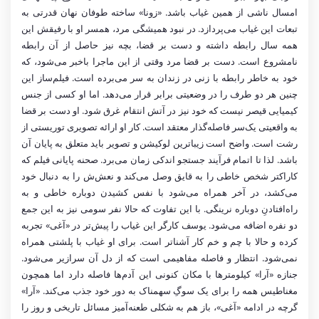
امسال ناشی از همین غیاب باشد. «زونا» ساخته طوفان نهان قدرتی به
تبعات این غیاب می‌پردازد. در نبود همیشگی مرد، همسر او با رفیقش این
همه سال رابطه داشته و دست بر قضا، بچه نیز حاصل از آن رابطه
نامشروع است. دست‌ بر قضا مرد وقتی از این ماجرا باخبر می‌شود، که
خود به خاطر رابطه با زنی در زندان به سر می‌برده است. فیلم‌ساز این
چنین هر دو طرف را در وضعیتی برابر قرار می‌دهد. اما او کسی از جنس
کیمیایی قیصر نیست که خود نیز در آتش انتقام غرق شود. او دست بر قضا
به واقعیتی یک‌سر فاصله‌گذار معتقد است. کار او ارائه تصویری توریستی از
رشت است. واضح است زیباترین لوکیشن و تصویر باید متعلق به پایان آن
باشد. لذا تا اتمام فرآیند جستجو اندکی زمان می‌برد. صحنه پایانی فیلم که
کاراکتر شخص خاطی را به قایق وصل می‌کند و نعش‌ش را به دنبال خود
می‌کشد، در آخر همراه می‌شود با نفس کشیدن دوباره خاطی و به
راه‌افتادنِ دوباره نرینگی. با این تفاوت که حالا نفر سومی نیز به این جمع
دو نفره اضافه می‌شود. یوسف کارگر این غیاب را پیش‌تر در «آغی» تجربه
کرده و حالا با چم و خم کار آشناتر است. برای او غیاب با پلشتی همراه
نمی‌شود. انتظار و فاصله مفاهیمی است که از دل آن سرازیر می‌شود.
جنازه «آرا» کیلومترها با مکان کنونی این آدم‌ها فاصله دارد اما همچون
مغناطیس همه را برای یک سوگِ سهمناک به دور خود جذب می‌کند. «آرا»
گرچه در ادامه «آغی»، باز هم به شکلی طعنه‌آمیز مسائل تاریخی و روز را