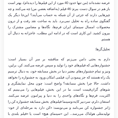
عرضه نشده‌اند (من تنها حدود 40 مورد از این فیلم‌ها را دیده‌ام)، بهتر است
باز هم در سوال دست ببرم: 46 فیلم (به‌اضافه بعضیِ من) چه می‌کنند و چه
چیزهایی دارند که جزئی از آن شبکه به حساب می‌آیند؟ این‌جا دیگر یک
گفتگوی ساده راه به تحلیل نمی‌برد. باید به ساحت نقد رفت و از درون
محصولات امسال سینمای ایران فرم‌ها، نگاه‌ها و مضامین مشترک را
بیرون کشید. این کاری است که در ادامه این مطلب، عاجزانه به دنبال آن
هستم.
تحلیل‌گرها:
دارم به بحثی دامن می‌زنم که مناقشه بر سر آن بسیار است:
جشنواره‌هایی که فیلم‌های خود را تولید و سپس عرضه می‌کنند. کن، برلین،
ونیز و تمام جشنواره‌های معتبر دنیا در بخش مسابقه خود، به دنبال ترسیم
یک راه هستند که جز پیمودن آن، فیلمی امکان ورود به جشنواره را نخواهد
داشت. حالا چرا بخش مسابقه؟ واضح است: چون محل نمایشگری و
شوهای گران‌قیمت است. ما در این بخش، فیلم‌هایی را می‌بینیم که
اکثریت، فرم‌ها و نگاه‌های واحدی را به دنیا و پیرامون عرضه می‌کنند.
استفان دلرم، سردبیر کایه‌دوسینما فیلم‌های بخش مسابقه جشنواره کن را
ژانر جشنواره کن می‌نامد و می‌نویسد: «کن دارد به مرحله‌ای از خود-
تولیدمثلی هولناک می‌رسد… این «سینمای هیچ» است یا «فیلم‌ بلندی با