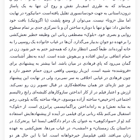
می‌ماند که به طرزی اسف‌بار نقش و روح آن تنها به یک پاساژ
درون‌داستانی به جهت خودسانسوری تقلیل یافته‌است. «مانیکور» در نهایت
اما مثل «زونا» نیست. می‌توان از وضعِ پلشت (یا اگزوتیک) بافت خود
نجاتش داد: تنها و تنها با دوباره ‌‌ساختن آن و با تمرکزی جدی بر تمام سطوح
روایی و بصری خود. «بلوکِ» مصطفی ربانی این وظیفه خطیر نعش‌کشی
را برعهده دو جوانِ بدبیار می‌گذارد. آن‌ها در غیاب خانواده یک روسپی را به
خانه آورده‌اند. طبعاً کسی انتظار ندارد که همه‌چیز ختم به خیر شود. زن در
حمام اتفاقی برایش افتاده و بی‌هوش شده است. ایده به‌نظر آشناست.
گمان می‌رود که پایِ فرهادی در میان باشد. اما بیشتر به پیشنهادی برای
«فروشنده» شبیه است. این‌بار روسپی واقعی درون حمام حضور دارد و
چون فرهادی در غیابی اخلاقی به سر نمی‌برد. ولی در نهایت این پیشنهاد
نیز چیز تازه‌ای جز همان محافظه‌کاری در قبال تصویر زن رو نمی‌کند.
ارزش و اعتبار فیلم در از کار انداختن سازوکارهای کلیشه‌ای رایجِ رئالیسم
اجتماعی («ترخیص» ساخته آزاده موسوی، «رها» ساخته یگانه بلوچی، رحِم
به مثابه نعش) و به راه‌انداختن پراگماتیسمی پرانرژی است. از «بلوک»
استقبال می‌کنم بلکه ربانی برای فیلمی در آینده از پیشنهادهایش استفاده
کند (و از «سوادکوهی» به عنوان یک درام دادگاهی ایستا اما پرتحرک). در
«داستان یک زمستان» و «امشب»، در غیاب مردها، نعش‌کشی به عهده
زنان می‌افتد. تلقی فیلم‌ساز‌ خیرخواهانه است. اما با این حال هر دو