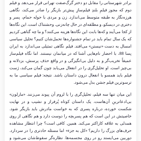
برادر شهرستانی را مقابل دو دختر گرگ‌صفت تهرانی قرار می‌دهد. و فیلم
دوم که مجوز فیلمِ بلندِ فیلم‌سازِ پیش‌تر بازیگر را صادر می‌کند، نگاهی
هرزه‌نگار به طبقه‌ متوسط می‌اندازد. زن و مردی با حوله حمام، پسر و
دختری در دیسکو، و مطلقه‌ای در حال چانه‌زنی. وحشتناک است. این نگاه‌ها
از کجا می‌آیند و که‌ها بابت این نگاه‌ها هزینه می‌کنند؟ و ما چه گناهی کردیم
که یک سال تمام باید در تمام جشنواره‌ها تحمل‌شان کنیم؟ تحلیل سیاسی
امسال به دست «نیستن» می‌افتد. فیلم نگاهی تمثیلی می‌اندازد به ایران
پسا 88، با احضار نام‌هایی آشنا که در میانمان نیستند. اما نگاه فیلم‌ساز
عمیقاً تخریب‌گر و به دلیل بی‌انگیزگی و در واقع حذف پرسش، بزدلانه و
بی‌چیز است. او تحلیل‌گری را در انفعال می‌یابد چون گمان می‌کند، ژست
فیلم باید همسو با انفعال درون داستان باشد. نتیجه: فیلم سیاسی ما به
ترسوترین فیلم جشن بدل می‌شود.
این میان تنها سه فیلم، تحلیل‌گری را با لزوم آن پیوند می‌زنند. «مارلون»
بی‌ادعاترینِ آن‌هاست. یک داستان کوتاه پُرفراز و نشیب و در نهایت
شکست‌ خورده، درباره پسری که به خواست مادرش باید بازیگر شود.
خاصیتش در این است که هم پسربچه را دوست دارد و هم نگاهی از روی
همدلی به علاقه کاراکتر می‌کند. همین. کافی است؟ چرا انتظار مشاهده
حرف‌های بزرگ را داریم؟ «کل به جزء» اما مسئله حادتری را در سردارد.
دوربین می‌ایستد رو در روی مجسمه‌ها. نظاره‌گر سقوط‌شان می‌شود و