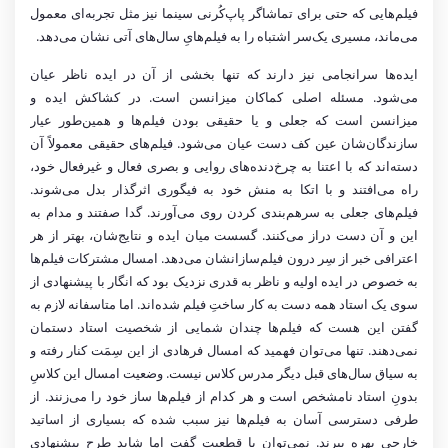
فیلم‌هایی که حتی برای تماشاگر پاپ‌کُرنی سینما نیز مثل تجربه‌ای معمول
می‌ماند، مسیری یک‌سر اشتباه را به فیلم‌هایِ سال‌های آتی نشان می‌دهد.
ایده‌ها سرانجامی نیز دارند که تنها بخشی از آن در ایده ناظر عیان
می‌شود. مسئله اصلی کماکان میزانسن است. در کشاکش ایده و
میزانسن است که جعلی و یا حقیقی بودن‌ فیلم‌ها و همین‌طور عیار
سازندگان‎‌شان عین کف دست عیان می‌شود. فیلم‌های حقیقی معمولاً آن
دسته‌اند که با اعتنا به چرخ‌دنده‌‌های روایی و بصری فعال و غیرفعال خود،
راه می‌افتند و با اتکا به منش خود به فیگوری اثرگذار بدل می‌شوند.
فیلم‌های جعلی به سرهم‌بندی کردن روی می‌آورند. گدا صفتند و مدام به
این و آن دست دراز می‌کنند. گسست میان ایده و نتایج‌شان، بهتر از هر
اعترافی خبر از سِر درون فیلم‌سازانشان می‌دهد. امسال مشترکات فیلم‌ها
به خصوص در ایده اولیه و ناظر به قدری نزدیک بود که انگار با پیشنهادی از
سوی یک استاد همه دست‌ به کار ساختِ فیلم شده‌اند. اما متاسفانه لازم به
گفتن این هست که فیلم‌ها چندان شمایی از شخصیت استاد دستمان
نمی‌دهند. تنها می‌توان فهمید که امسال فرهادی از این سِمَت کنار رفته و
به سیاق سال‌های قبل دیگر مدرس کلاس نیست. وضعیت امسال این کلاسِ
بدونِ استاد نامشخص است و هر کدام از فیلم‌ها ساز خود را می‌زنند. از
طرفی دسترسی آسان به فیلم‌ها نیز سبب شده که بسیاری از اساتید
خارجی بهره ببرند. نمی‌توان با قطعیت گفت اما شاید طرح پیشنهادی