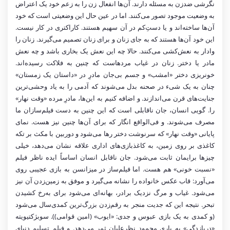
نگرشی ضدزن به مسئله‌ دارند. آن‌ها انفعال زن را به زعم خود یک اعتراض
به وضعیت موجود تصور می‌کنند. اما در عین حال این وضعیتی است که خود
آن‌ها ساخته‌اند و یا دستِ‌کم در آن سهیم هستند. کاراکتری در کار نیست.
این خود آن‌ها هستند که به جای زنان و برای زنان تصمیم می‌گیرند. زنان را
وادار به نعش‌کشی می‌کنند. حالا چه این نعش یک بخاری باشد و چه نعش
مادر یا دختر. زنان در غیاب مردهاست که چنین به فلاکت رسیده‌اند.
خونریزی دختر «امشب» و جسم بی‌جان مادرِ در «داستان یک زمستان»
چنان به یک شیء‌ در صحنه بدل می‌شوند که آدمی را به یاد وحشی‌ترین
جنایت‌های قرن می‌اندازند. و اضافه کنیم به این‌ها، مادرِ مرده «وقت نهار»
را. گویی انسان، جان ناقابلی است که این چنین به دست فیلم‌سازان ما
مصرف می‌شوند. و فی‌الواقع انگار که برای آن‌ها چنین نیز هست. نمای
پایانی «وقت نهار» که سرنوشت دختر رها می‌شود و دوربین با مکث بر تکه
کاغذی بر روی زمین، به کاغذبازی‌های اداری علاقه نشان می‌دهد، خیلی
چیزها برایمان ثابت می‌شود. جان ناقابل انسان اساساً ایده ناظر فیلم
«نسبت خونی» هم هست. اما فیلم‌ساز در میزانسن به بازی عجیبی روی
می‌آورد: قاب عکس خانواده را نشانه ‌می‌گیرد و موفق به زمین‌زدن آن نیز
می‌شود. غیاب و مرگ نزدیک برادر، بهانه‌ای می‌شود برای به‌رخ کشیدن
تبحر. نتیجه این که جدیت منجر به رقم‌زدن بزرگ‌ترین کمدی‌سال می‌شود
(و کمدی به یک بازی عبوس و جدی: «ایوب» (امین قوامی)). سوبژکتیویته
«دریازدگی» به یاری محمود نظرعلیان ثمر می‌دهد. و فیلم تسلیم دنیای