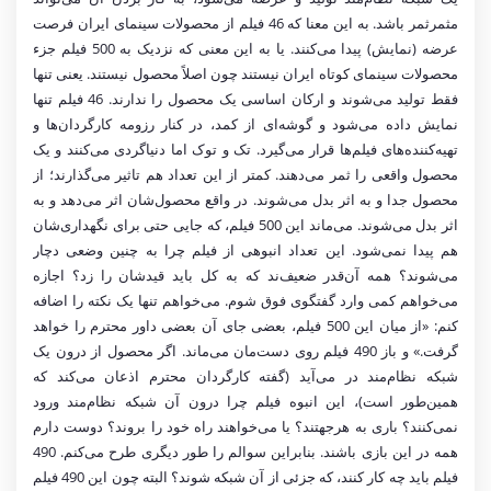
مثمرثمر باشد. به این معنا که 46 فیلم از محصولات سینمای ایران فرصت
عرضه (نمایش) پیدا می‌کنند. یا به این معنی که نزدیک به 500 فیلم جزء
محصولات سینمای کوتاه ایران نیستند چون اصلاً محصول نیستند. یعنی تنها
فقط تولید می‌شوند و ارکان اساسی یک محصول را ندارند. 46 فیلم تنها
نمایش داده می‌شود و گوشه‌ای از کمد، در کنار رزومه کارگردان‌ها و
تهیه‌کننده‌های فیلم‌ها قرار می‌گیرد. تک و توک اما دنیاگردی می‌کنند و یک
محصول واقعی را ثمر می‌دهند. کمتر از این تعداد هم تاثیر می‌گذارند؛ از
محصول جدا و به اثر بدل می‌شوند. در واقع محصول‌شان اثر می‌دهد و به
اثر بدل می‌شوند. می‌ماند این 500 فیلم، که جایی حتی برای نگهداری‌شان
هم پیدا نمی‌شود. این تعداد انبوهی از فیلم چرا به چنین وضعی دچار
می‌شوند؟ همه آن‌قدر ضعیف‌ند که به کل باید قیدشان را زد؟ اجازه
می‌خواهم کمی وارد گفتگوی فوق شوم. می‌خواهم تنها یک نکته را اضافه
کنم: «از میان این 500 فیلم، بعضی جای آن بعضی داور محترم را خواهد
گرفت.» و باز 490 فیلم روی دست‌مان می‌ماند. اگر محصول از درون یک
شبکه نظام‌مند در می‌آید (گفته کارگردان محترم اذعان می‌کند که
همین‌طور است)، این انبوه فیلم چرا درون آن شبکه نظام‌مند ورود
نمی‌کنند؟ باری به هرجهتند؟ یا می‌خواهند راه خود را بروند؟ دوست دارم
همه در این بازی باشند. بنابراین سوالم را طور دیگری طرح می‌کنم. 490
فیلم باید چه کار کنند، که جزئی از آن شبکه شوند؟ البته چون این 490 فیلم