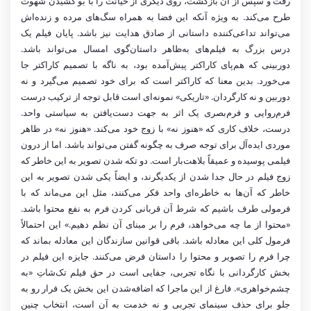
رفت و سپس از آن بازگشت، روی دیگری از خیانت را با بو کشیدن شهوت
طرح می‌کند. به ویژه آنکه این فضا به همراه سگ‌های مرده و زنده‌اش
می‌تواند تداعی‌کننده داستانی از صادق هدایت نیز باشد. پایان فیلم یک
درس بزرگ به فیلم‌های به‌ظاهر داستان‌گوی امسال می‌تواند باشد.
دوربینی که هم‌پای کاراکتر پیش‌آمده ‌بود، به ناگه با تصمیم کاراکتر جا
می‌خورد. بدین معنا که کاراکتر است که برای خود تصمیم می‌گیرد و نه
دوربین و نه کارگردان. «تاریکی» نمونه‌ای است قابل توجه از ترکیب درست
فرم‌روایی و فرم‌بصری یک اثر به جهت دست‌یافتن به سیاستی واحد.
درست، خلاف کاری که «هنوز نه» با زوج خود می‌کند. «هنوز نه» در ظاهر
موردی ایده‌آل برای توجه صرف به چگونه‌ گفتن می‌تواند باشد. اما از درون
فیلمی پوسیده و عمیقاً بلاهت‌بار است. دو تکه شدن تصویر به این خاطر که
زوج فیلم در حال جدا شدن از یکدیگرند، و ایضاً یکی شدن تصویر به این
خاطر که آن‌ها به خاطره‌ای واحد فکر می‌کنند، مثل این می‌ماند که با
فرمولی طرف باشیم که شرط آن قربانی کردن فرم به نفع محتوا باشد.
«محتوا از ما چه می‌خواهد، فرم را بر مبنای آن نظم دهیم.» این احتمالاً
فرمول کلی این معادله باشد. باقی قوانین سازندگان این معادله بماند که
چرا فرم را تصویر و محتوا را داستان فرض می‌کنند. جایزه این فیلم در
بخش کارگردانی با نگاه تجربی، جفایی است در حق فیلم تک‌شاتِ «به
چشم‌خواهری». فارغ از این ماجرا که اضافه‌شدن این بخش یک فرار رو به
جلو برای حذف سینمای تجربی و نه خدمت به آن است، انتخاب چنین