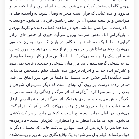
درونیِ گاه لذت‌بخش کاراکتر می‌شود. دستِ فیلم اما زودتر از آنکه باید لو
می‌رود. و ایده غیابی که قرار است منجر به وصال شود، به واسطه فقدان
میزانسن و در نتیجه ضعفِ آن در احضارِ غایبین، قربانی می‌شود. «وحشی»
اما درست با میزانسن نمایشی خود در ساخت فضایی دمده‌ و کاریکاتوری و
با بازیگرانیِ انگ نقش سربلند بیرون می‌آید. چیزی از جنس «ای‌ برادر
کجایی». اما با یک مسئله نا به ‌هنگام. در پایان که مرد، به زن حمله‌ور
می‌شود، وحشی تعادلش را در مود و ژانر از دست می‌دهد و با مرور دوباره
فیلم این شک را نهادینه می‌کند که آیا اصلاً این ساز و کار توسط فیلم‌ساز
نیز به شوخی گرفته‌شده یا نه. مرز میان شوخی و جدیت، رعایت نمی‌شود
و علیرغمِ ایده جذاب و اجرای درخورِ ایده، تلکیف فیلم نامشخص می‌ماند.
فیلم شگفت‌انگیز جشن خانه سینما اما دقیقاً در خود مرز اتفاق می‌‌افتد.
«مادرمرده» درست بر روی آن لبه‌ای است که دیگر نمی‌توان شوخی و
جدی را از هم سوا کرد، آن‌گونه که اثر مرگ و زندگی را. همه مماس با
یکدیگر پیش می‌روند و بر روی همدیگر اثر می‌گذارند. مینیمالیسمِ باوقار
فیلم، غیاب مادر را به درون تیتراژ پرتاب می‌کند، بلکه از آنچه که درام گفته
می‌شود، در امان بماند. دم صبح است و کرختی مانع از هر کشمکشی
می‌شود. آنچه می‌ماند، اضطراب و اضطراری کش‌دار است. «مادرمرده»
ایده جذابش را تازه‌ پس از همه اینها رو می‌کند. جایی که معلمان دیگر به
خواب‌رفته‌اند. فیلم بدل می‌شود به یک وقایع‌نگاری ریز به ریز و زیست‌شده