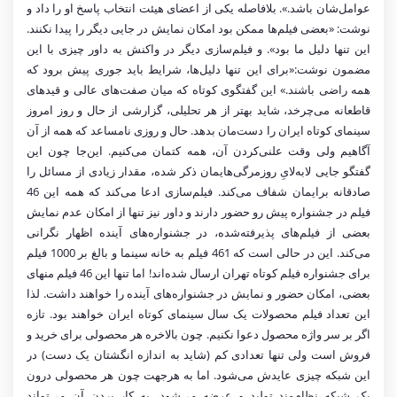
عوامل‌شان باشد.». بلافاصله یکی از اعضای هیئت انتخاب پاسخ او را داد و
نوشت: «بعضی فیلم‌ها ممکن بود امکان نمایش در جایی دیگر را پیدا نکنند.
این تنها دلیل ما بود». و فیلم‌سازی دیگر در واکنش به داور چیزی با این
مضمون نوشت:«برای این تنها دلیل‌ها، شرایط باید جوری پیش برود که
همه راضی باشند.» این گفتگوی کوتاه که میان صفت‌های عالی و قیدهای
قاطعانه می‌چرخد، شاید بهتر از هر تحلیلی، گزارشی از حال و روز امروز
سینمای کوتاه ایران را دست‌مان بدهد. حال و روزی نامساعد که همه از آن
آگاهیم ولی وقت علنی‌کردن آن، همه کتمان می‌کنیم. این‌جا چون این
گفتگو جایی لابه‌لایِ روزمرگی‌هایمان ذکر شده، مقدار زیادی از مسائل را
صادقانه برایمان شفاف می‌کند. فیلم‌سازی ادعا می‌کند که همه این 46
فیلم در جشنواره پیش رو حضور دارند و داور نیز تنها از امکان عدم نمایش
بعضی از فیلم‌های پذیرفته‌شده، در جشنواره‌های آینده اظهار نگرانی
می‌کند. این در حالی است که 461 فیلم به خانه سینما و بالغ بر 1000 فیلم
برای جشنواره فیلم کوتاه تهران ارسال شده‌اند! اما تنها این 46 فیلم منهای
بعضی، امکان حضور و نمایش در جشنواره‌های آینده را خواهند داشت. لذا
این تعداد فیلم محصولات یک سال سینمای کوتاه ایران خواهند بود. تازه
اگر بر سر واژه محصول دعوا نکنیم. چون بالاخره هر محصولی برای خرید و
فروش است ولی تنها تعدادی کم (شاید به اندازه انگشتان یک دست) در
این شبکه چیزی عایدش می‌شود. اما به هرجهت چون هر محصولی درون
یک شبکه نظام‌مند تولید و عرضه می‌شود، به کار بردن آن می‌تواند