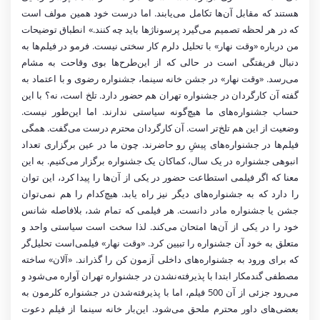
هستند که مقابل آن‌ها تکامل می‌یابند. اما درست خود همین مولف است
که در هر لحظه تصمیم می‌گیرد پرسوناژها باید چه کنند.» انطباق توضیحات
من درباره «وقت نهار» با تحلیل دلرم کار سختی نیست. فرمو در فیلم‌ها به
دنبال فریفتگی است در حالی که از این‌طرح‌ها بوی وقاحت به مشام
می‌رسد. «وقت نهار» در جشن خانه‌ سینما، جشنواره رضوی و با اعتماد به
گفته آن کارگردان در جشنواره تهران هم حضور دارد. تلخ است، نه؟ با این
حساب جشنواره‌های ما هیچ‌گونه سیاستی ندارند. اما این‌طور نیست.
وضعیت از این هم تلخ‌تر است. آن کارگردان محترم درست می‌گفت. همگی
فیلم‌ها در جشنواره‌های پیشِ رو حاضرند. چون ما در عین برگزاری تعداد
انبوهی جشنواره در یک سال، کماکان یک جشنواره برگزار می‌کنیم. به این
معنا که اگر فیلمی استطاعت حضور در یکی از آن‌ها را پیدا کرد، این توان
را دارد که به جشنواره‌های دیگر نیز راه یابد. هیچ‌کدام را هم نمی‌توان
جشن یا جشنواره مادر دانست. هر فیلمی که تمام شد، بلافاصله شانس
خود را در یکی از آن‌ها امتحان می‌کند. لذا سخت است سیاستی واحد و
متعلق به خود آن جشنواره‌ را تبیین کرد. «وقت نهار» فیلمی‌است تحلیل‌گر
که برای ورود به جشنواره‌های داخلی آزمون کن را گذراند. «آلان» ساخته
مصطفی گندمکار ابتدا با پذیرفته‌نشدن در جشنواره تهران آواره می‌شود و
می‌رود جزئی از آن 500 فیلم، اما با پذیرفته‌شدن در جشنواره کلرمون به
بعضی‌های داور محترم ملحق می‌شود. این‌بار خانه سینما از فیلم دعوت