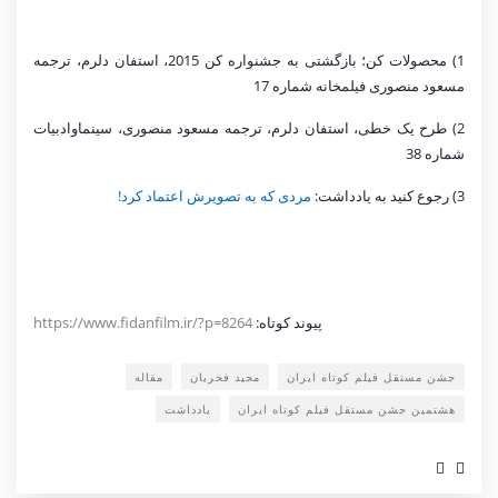
1) محصولات کن؛ بازگشتی به جشنواره کن 2015، استفان دلرم، ترجمه
مسعود منصوری فیلمخانه شماره 17
2) طرح یک خطی، استفان دلرم، ترجمه مسعود منصوری، سینماوادبیات
شماره 38
3) رجوع کنید به یادداشت:
مردی که به تصویرش اعتماد کرد!
پیوند کوتاه:
https://www.fidanfilm.ir/?p=8264
جشن مستقل فیلم کوتاه ایران
مجید فخریان
مقاله
هشتمین جشن مستقل فیلم کوتاه ایران
یادداشت