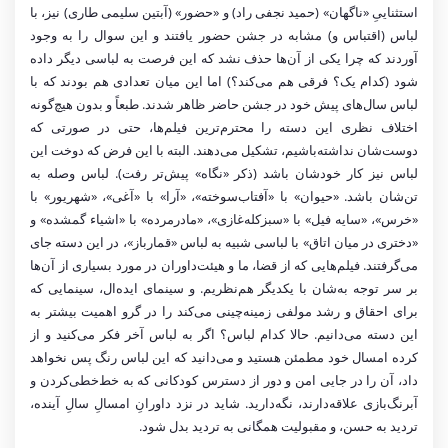
استثناییِ «ناگهان» (حمید نجفی راد) و «حضور» (آبتین سلیمی طاری) نیز، با
لباس (اقتباس و) مشابه در جشن حضور یافتند و این سوال را به وجود
آوردند که چرا یکی از آن‌ها حذف نشد که این فرصت به لباسی دیگر داده
شود (کدام یک؟ فرقی هم می‌کند؟) اما این میان تعدادی هم بودند که با
لباس سال‌های پیش خود در جشن حاضر ظاهر شدند. طبعاً و بدون هیچ‌گونه
اختلاف نظری این دسته را محترم‌ترین فیلم‌ها، حتی در صورتی که
دوست‌شان نداشته‌باشیم، تشکیل می‌دهند. البته با این فرض که دوخت این
لباس نیز کار خودشان باشد (ذکر «نگاه» پیش‌تر رفت). لباس وصله‌ به
تن‌شان باشد. «حیوان» با «آفتاب‌سوخته»، «آرا» با «آغی»، «شهریور» با
«خرس»، «سایه فیل» با «سبزکله‌غازی»، «مادرمرده» با «اشیاء گمشده» و
«دختری در میان اتاق» با لباسی شبیه به لباس «قمارباز»، در این دسته جای
می‌گرفتند. فیلم‌هایی که از قضا، ما و هیئت‌داوران در مورد بسیاری از آن‌ها
بر سر توجه به‌شان با یکدیگر هم‌نظریم. و سینمای ایده‌ال، سینمایی که
برای احقاق و رشد مولفی زمینه‌چینی می‌کند را در گرو اهمیت بیشتر به
این دسته می‌دانیم. حالا کدام لباس؟ اگر به لباس آخر فکر می‌کنید و از
کرده امسال خود مطمئن هستید و می‌دانید که این لباس رنگ پس نخواهد
داد، آن را در جایی امن و دور از دسترس کودکانی که به خط‌خطی‌کردن و
آبرنگ‌بازی علاقه‌دارند، نگه‌دارید. شاید در نزد داورانِ امسالِ سالِ آینده،
تردید به حسن، و مقبولیت همگانی به تردید بدل شود.