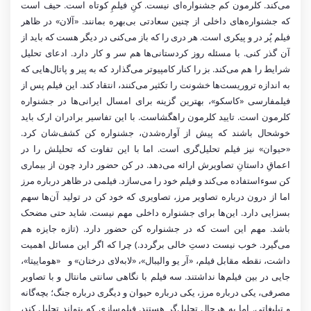
می‌کند. کلرمون کم جشنواره‌ای نیست. کنِ فیلمِ کوتاه است. حیف است
که جشنواره‌های داخلی از چنین سعادتی بی‌بهره بمانند. «آلان» در ظاهر
فیلم پُر در و پیکری است. هر دری را که باز می‌کنی در دیگر هست که باید از
آن گذر کنی. با مسئله روز کردستانی‌ها هم سر و کار دارد. ادعای تحلیل
شرایط را هم می‌کند. بز را کنار کامپیوتر می‌گذارد که به پیر و پاتال‌هایی که
به اندازه تروریست‌ها خشونت را تکثیر می‌کنند، انتقاد کند. این فیلم پس از
فیلمفارسی «کاسکو»، بهترین گزینه برای امسال ایرانی‌ها در جشنواره
کلرمون است. تایید کلرمون راهگشاست. با این تفاسیر برادران ارک باید
خوشحال باشند که پیش از آواره‌شدن، جشنواره کن کشف‌شان کرد.
«حیوان» نیز فیلم تحلیل‌گری است. اما با این تفاوت که تحلیلش را در
اعماقِ داستانِ تصاویرش ارائه می‌دهد. در کن حضور دارد چون از بیماری
کن سوءاستفاده می‌کند و فیلم خود را می‌سازد. فیلمی در ظاهر درباره مرز
اما از درون درباره تصاویر مرز، تصاویری که خود کن در تولید آن‌ها سهم
بسزایی دارد. این‌‌ها برای جشنواره داخلی مهم نیست. شاید حتی مضحک
باشد. مهم این است که در جشنواره کن حضور دارد. (تازه جایزه هم
می‌گیرد. خوب نیست دستِ خالی برگردد.) چرا که اگر این مسائل اهمیت
داشت، نقطه مقابل فیلم‌، «آر یو والیبال»، «لابه‌لای درختان» و «هوماییتا»،
جایی در بین فیلم‌ها نداشتند. سه فیلم با نگاهی سانتی مانتال و با تصاویر
مصرفی، یکی درباره مرز، یکی درباره حیوان و دیگری درباره جنگ؛ بچه‌گانه
و تبلیغاتی. اما به هرحال تحلیل‌گر هستند. فیلم‌سازی که بتواند تحلیل کند،