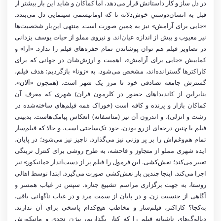
در دل ساز و کار داستانش قرار می‌دهد، اما کماکان و شاید این بار بیشتر از
قبل به انسان‌دوستیِ خوش‌دلانه تا که اومانیسمی سینمایی دل می‌بندد.
«جایی برای آرامش» نیز به همین صورت است. منتهی این‌بار شخصیت‌ها
نیز معیوب و بیش از اندازه عیان‌اند. و نیروی مملو از حیات یوسف یزدانی
در تصاویر فیلم هم توان پوشاندن تمام حفره‌های فیلم را ندارد. «آرا» و
کمابیش «جایی برای آرامش»، اهمیت و ارزش‌شان در جهانی که برای
کاراکترها گسترانده‌اند، مشخص می‌شود. به «زونا» بازگردیم: هدف فیلم،
گسترش جامعه تصادفی خود تا مرز یک شهر است. (همچون «آلان»،
بنابراین از کاندیداهای حضور در کلرمون فران) شهری که معرف آن
کماکان بازار و پرنده و کافه‌ است (خوراک همه فیلم‌های ساخته‌شده در
رشت و انزلی)، و اندرون آن نیز (متاسفانه) انعکاس پیامک‌هاست. بدبینی
فیلم با چنین درجه‌ای از رو بودن، خود تک‌ساحتی است، و حالا که فیلم‌ساز
تمام هم‌و‌غم‌اش را بر پر وزنی نیز می‌گذارد. ناچیز نیز می‌شود؛ در پایان،
ایده شهری مملو از متجاوز و فاحشه، به طرح روشی برای کنترل نرینگی
تغییر می‌کند؛ نعش‌کشی. این فرمول را فیلم پر از دست‌انداز «مانیکور» نیز
اجرا می‌کند. اینجا چندین بار نعش‌کشی صورت می‌گیرد. ابتدا توسط اهالی
روستا، به جهت برگزاری مراسم تشییع جنازه. سپس در غیاب همسر و
آگاهی از جنسیت زن. و در پایان از سمت مرد و در غیاب ناگهانی باقی.
به‌کجا؟ کاراکتر، فیلم‌ساز و مخاطب هیچ‌کدام پاسخی برای آن ندارند.
دیالوگ‌های ناشیانه فیلم را که کنار بگذاریم، بیژن نجدی و مانیکورش