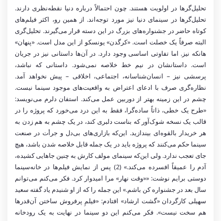
تحلیل‌گرها در اولویت هستند. چون احتمالاً درباره دنیا نقطه‌نظری دارند.
تحلیل‌گرها در سینمای دنیا نیز مورد توجه‌اند. از همین رو، اکثر فیلم‌های
کوتاه حاضر در جشنواره‌های بزرگ در این دسته قرار می‌گیرند. تحلیل‌گری
البته صرفاً یک خصلت است. «کرگدن» یونسکو از این مدل است. «پنهان»
هانکه نیز. اما تفاوتی اساسی وجود دارد. در آن‌ها داستانی نیز در جریان
است. داستانشان در نیم خط خلاصه نمی‌شود. داستانی که نباشد،
پرسشی نیز – انسان‌شناسانه، اجتماعی، اخلاقی – پیش نخواهد آمد.
نظاره‌گری صرف با ادعای اعتراض به واقعیت‌های موجود سینما نیست.
چشم در این زمینه بهتر از دوربین عمل می‌کند. استفان دلرم می‌نویسد:
«طرح یک خطی، ذاتاً ساده‌گرا، فقط به این درد می‌خورد که پروژه را در
قالب یک نسخه شوک‌آور که بناست دلبری کند، در یک چشم‌ به ‌هم‌ زدن به
هر خریدار بالقوه‌ای بیندازید. این‌که بازاری‌های بی‌دل و جرأت در صنعت
سینما حکم می‌کنند که پروژه باید در یک جمله قابل خلاصه ‌شدن باشد، هیچ
جای تعجب ندارد. ولی این‌که سینمای مولف کارش به چنین جاهایی کشیده،
آدم را عمیقاً افسرده می‌کند.» (2) پس از نمایش فیلم‌ها در خانه‌سینما
دوستی برایم نوشت: ««وقت نهار» مرا امیدوار کرد. فکر می‌کنم می‌توانم
سال بعد در جشنواره کن باشم.» این جمله را که از او شنیدم یاد گفته سعید
سهیلی کارگردان «گشت ارشاد» افتادم: «فیلمِ پرفروش ساختن آن‌قدرها
هم سخت نیست». فکر می‌کنم این دو سینما در نهایت به یک رودخانه