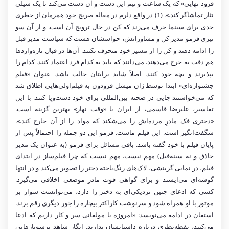
فرود نهایی» که یک ساعت و نیم این دست و آن دست می‌کند تا یک سیلی
نثار تماشاگر کند.». (1) در واقع دلرم در مقاله صریح خود همزمان از خطری
جدی برای سینما حرف می‌زند که کن در حال ترویج آن است. و از آن سو
تیری فرمو مدیر کن و مشاورانش، حواسشان هست که سیاست مدیر قبل
را ادامه دهند و کن را از مسیر خود منحرف نکنند. آن‌ها در قبال تازه‌واردها
هم دقت به خرج می‌دهند. می‌دانند که باید به کدام فرد اعتماد کنند. کدام را
بپذیرند و بچه خود کنند. اصلاً شاید برایتان جالب باشد. عنوان «فیلم
جشنواره‌ای» ابتدا توسط ژان میشل فرودون به فیلم‌اولی‌هایی اطلاق شد
که می‌خواستند جایی در صحنه بین‌المللی برای خود دست‌وپا کنند. با این
تفاسیر، علیرضا قاسمی، از ایران با «وقت نهار» بهترین گزینه است.
«دختری فک مادرِ مرده‌اش را می‌شکند که مواد را از آن خارج کند.».
شگفت‌انگیز است. این فیلم ماست. فرمو این دو جمله را احتمالاً پس از
پایان فیلم با خود گفته باشد. باقی مسائل برای فرمو (به عنوان یک مدیر
حاذق و نه سینه‌فیل) مهم نیست. مهم نیست که چرا فیلم‌ساز در ابتدای
فیلم، در نمایی گزینشی، لاک‌های رنگ‌باخته دختر را تصویر می‌کند و در انتها
گوشه‌ای می‌ایستد و برای گواهی فوت مادر موضعی اخلاقی می‌گیرد.
کسی که ادعای چنین نزدیکی‌ای به دختر را دارد، می‌توانست سوار بر
موتور با او همراه شود و سرنوشت کاراکتر بیچاره را جور دیگری رقم بزند.
استفان در ادامه می‌نویسد: «امروزه با مولفانی سر و کار داریم که ادعا
می‌کنند، نقطه‌نظری درباره داستانشان ندارند. انگار شاهد پرسوناژهایی