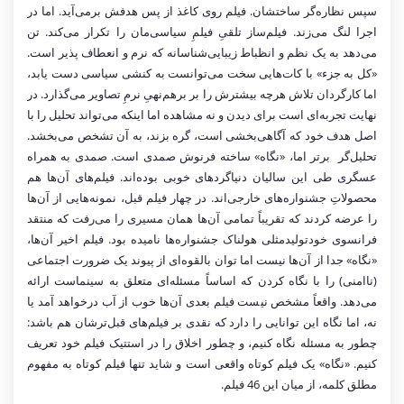
سپس نظاره‌گر ساختشان. فیلم روی کاغذ از پس هدفش برمی‌آید. اما در
اجرا لنگ می‌زند. فیلم‌ساز تلقیِ فیلمِ سیاسی‌مان را تکرار می‌کند. تن
می‌دهد به یک نظم و انظباط زیبایی‌شناسانه که نرم و انعطاف پذیر است.
«کل به جزء» با کات‌هایی سخت می‌توانست به کنشی سیاسی دست یابد،
اما کارگردان تلاش هرچه بیشترش را بر برهم‌نهیِ نرمِ تصاویر می‌گذارد. در
نهایت تجربه‌ای است برای دیدن و نه مشاهده اما اینکه می‌تواند تحلیل را با
اصل هدف خود که آگاهی‌بخشی است، گره بزند، به آن تشخص می‌بخشد.
تحلیل‌گر برتر اما، «نگاه» ساخته فرنوش صمدی است. صمدی به همراه
عسگری طی این سالیان دنیاگردهای خوبی بوده‌اند. فیلم‌های آن‌ها هم
محصولاتِ جشنواره‌های خارجی‌اند. در چهار فیلم قبل، نمونه‌هایی از آن‌ها
را عرضه کردند که تقریباً تمامی آن‌ها همان مسیری را می‌رفت که منتقد
فرانسوی خودتولیدمثلی هولناک جشنواره‌ها نامیده ‌بود. فیلم اخیر آن‌ها،
«نگاه» جدا از آن‌ها نیست اما توان بالقوه‌ای از پیوند یک ضرورت اجتماعی
(ناامنی) را با نگاه‌ کردن که اساساً مسئله‌ای متعلق به سینماست ارائه
می‌دهد. واقعاً مشخص نیست فیلم بعدی آن‌ها خوب از آب درخواهد آمد یا
نه، اما نگاه این توانایی را دارد که نقدی بر فیلم‌های قبل‌ترشان هم باشد:
چطور به مسئله نگاه کنیم، و چطور اخلاق را در استتیک فیلم خود تعریف
کنیم. «نگاه» یک فیلم کوتاه واقعی است و شاید تنها فیلم کوتاه به مفهوم
مطلق کلمه، از میان این 46 فیلم.