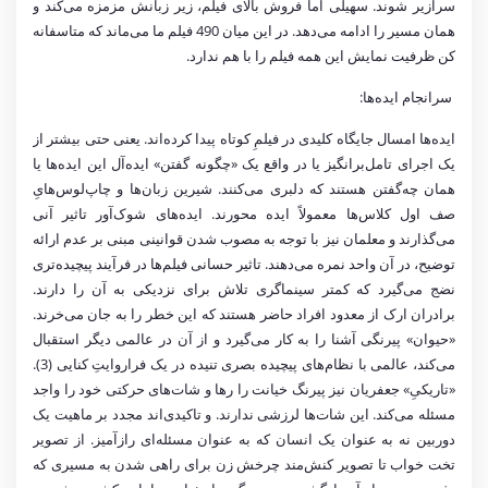
سرازیر شوند. سهیلی اما فروش بالای فیلم، زیر زبانش مزمزه می‌کند و
همان مسیر را ادامه می‌دهد. در این میان 490 فیلم ما می‌ماند که متاسفانه
کن ظرفیت نمایش این همه فیلم را با هم ندارد.
سرانجام ایده‌ها:
ایده‌ها امسال جایگاه کلیدی در فیلمِ کوتاه پیدا کرده‌اند. یعنی حتی بیشتر از
یک اجرای تامل‌برانگیز یا در واقع یک «چگونه‌ گفتن» ایده‌آل این ایده‌ها یا
همان چه‌گفتن هستند که دلبری می‌کنند. شیرین ‌زبان‌ها و چاپ‌لوس‌هایِ
صف اول کلاس‌ها معمولاً ایده‌ محورند. ایده‌های شوک‌آور تاثیر آنی
می‌گذارند و معلمان نیز با توجه به مصوب شدن قوانینی مبنی بر عدم ارائه
توضیح، در آن واحد نمره می‌دهند. تاثیر حسانی فیلم‌ها در فرآیند پیچیده‌تری
نضج می‌گیرد که کمتر سینماگری تلاش برای نزدیکی به آن را دارند.
برادران ارک از معدود افراد حاضر هستند که این خطر را به جان می‌خرند.
«حیوان» پیرنگی آشنا را به کار می‌گیرد و از آن در عالمی دیگر استقبال
می‌کند، عالمی با نظام‌های پیچیده بصری تنیده در یک فراروایتِ کنایی (3).
«تاریکیِ» جعفریان نیز پیرنگ خیانت را رها و شات‌های حرکتی خود را واجد
مسئله می‌کند. این شات‌ها لرزشی ندارند. و تاکیدی‌اند مجدد بر ماهیت یک
دوربین نه به عنوان یک انسان که به عنوان مسئله‌ای رازآمیز. از تصویر
تخت خواب تا تصویر کنش‌مند چرخش زن برای راهی شدن به مسیری که