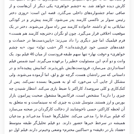
کارش دیده خواهد شد. به «چشم خواهری» یکی دیگر از آن‌هاست و از
صافی تمام جشنواره‌های داخلی می‌گذرد. قصه این است: «روزی دختر
رئیس سوار بر تاکسی کارمند پدر می‌شود. کارمند پیش‌تر و در کودکی
تمایلاتی به او داشته. خانواده کارمند سرِ راه سوار می‌شوند. دختر در یک
موقعیت اخلاقی قرار می‌گیرد. چون او نگران دختربچه کارمند هم هست.»
فرم فیلمیک اما چیز دیگری را داد می‌زند: «پایین‌دست‌ها در حسادت و
عقده‌های جنسی خود غرق‌شده‌اند.» اگر «شب تولد» نبود، «به چشم
خواهری» و «وقت‌ نهار» تنها سهم طبقه فرودست از میان 46 فیلم بود. یک
وانت و دو آدم، این مسئولیت خطیر را برعهده می‌گیرند. امید شمس فیلم
استانداردی می‌سازد، فرودست‌هایش باورپذیرند. کمابیش پیچید‌ه‌اند و در
داستانی که سر راه‌شان هست، گرچه تق و لق، اما آزموده می‌شوند. ولی
مشکل از جایی آب می‌خورد که او به همین‌ها بسنده نمی‎‌کند. پس از
کتک‌کاری و کلی سروصدا، کاراکتر با ضبط بازی می‌کند. انتظار شنیدن چه
چیزی را دارید؟ مشخص است، فرکانس‌ها مشغول صحبت پیرامون بازار
بورس و ارز هستند. متوسل شدن به چیزی که نه سینماست و نه متعلق به
آن لحظه کاراکتر، حسی ناخوشایند از دخالت کارگردان در صحنه می‌سازد
که فیلمِ بی‌ادعا را مدعی می‌کند. تحلیل‌گرها عمدتاً مدعی‌اند و مدعیان
همیشه در سرخط خبرها حضور دارند. دو فیلم تحلیل‌گر طبقه متوسط
«هفتاد بار در دقیقه» و «ساکنین محترم» وضعی وخیم‌تر دارند. فیلم اول دو