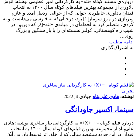
درباره‌ی مستند کوتاه «تته» به کارگردانی امیر عظیمی نوشته: انوش
دلاوری از مجموعه بهترین فیلم‌های کوتاه سال ۱۴۰۰ به انتخاب
فیدان یادآوری خاطره‌ی جوانی که از حوالی اردبیل آمده و عازم
سربازی در مرز سومار[1] بود، درحالی‌که نه فارسی می‌دانست و نه
کُردی، متصلم کرد به لحظه‌ای در میانه‌ی «تته»[2] که دوربین در
شیب راه کوهستانی، کولبر نشسته‌ای را با بار سنگین و بزرگ
روی…
ادامه مطلب
به اشتراک‌گذاری
تجربی
نوشته:
هادی علی‌پناه
جولای 4, 2022
سینما، اکسیر جاودانگی
درباره فیلم کوتاه «+=+X+» به کارگردانی نیاز ساغری نوشته: هادی
علی‌پناه از مجموعه بهترین فیلم‌های کوتاه سال ۱۴۰۰ به انتخاب
فیدان در این حدود ششصد سالی که از خلق اثر توسط یان ون آیک