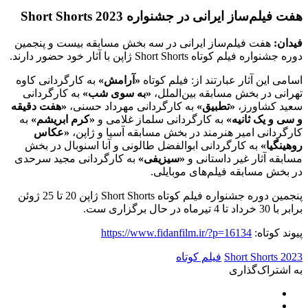
هفت فیلم‌ساز ایرانی در جشنواره Short Shorts 2023
فیدان:
هفت فیلم‌ساز ایرانی در سه بخش مسابقه بیست و پنجمین
دوره جشنواره فیلم کوتاه Short Shorts ژاپن با آثار خود حضور دارند.
اسامی این آثار عبارتند از: فیلم کوتاه
«آرامش»
به کارگردانی کاوه
تهرانی در بخش مسابقه بین‌الملل،
«به سوی شب»
به کارگردانی
سعید کشاورز،
«تطبیق»
به کارگردانی مهرداد حسنی،
«هفت دقیقه
و سی و یک ثانیه»
به کارگردانی سلماز غلامی و
«کرم ابریشم»
به
کارگردانی امیر هنرمند در بخش مسابقه آسیا و ژاپن،
«عکاس
روهینگیا»
به کارگردانی ابوالفضل طالونی و آنا اسنوبال در بخش
مسابقه آثار غیر داستانی و
«سیزیفی»
به کارگردانی مجید سرحدی
در بخش مسابقه فیلم‌های موبایلی.
پنجمین دوره جشنواره فیلم کوتاه Short Shorts ژاپن 20 تا 25 ژوئن
برابر با 30 خرداد تا 4 تیرماه در حال برگزاری ست.
پیوند کوتاه:
https://www.fidanfilm.ir/?p=16134
Short Shorts 2023
فیلم کوتاه
به اشتراک‌گذاری