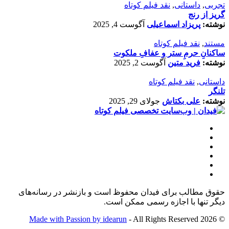
تجربی
,
داستانی
,
نقد فیلم کوتاه
گریز از رنج
نوشته:
پریزاد اسماعیلی
آگوست 4, 2025
مستند
,
نقد فیلم کوتاه
ساکنانِ حرمِ ستر و عفافِ ملکوت
نوشته:
فرید متین
آگوست 2, 2025
داستانی
,
نقد فیلم کوتاه
تلنگر
نوشته:
علی بکتاش
جولای 29, 2025
حقوق مطالب برای فیدان محفوظ است و بازنشر در رسانه‌های
دیگر تنها با اجازه رسمی ممکن است.
Made with Passion by idearun
- All Rights Reserved
© 2026