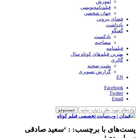
آموزش
فیلم‌نامه‌نویسی
جهان شخصی
فضای بیرونی
یادداشت
گفتگو
پادکست
مصاحبه
فیلمنامه
بهترین فیلم‌های کوتاه سال
گالری
پشت صحنه
گزارش تصویری
EN
Facebook
Twitter
Email
پست‌های با برچسب:
: ‘سعید صادقی
سرارودی’