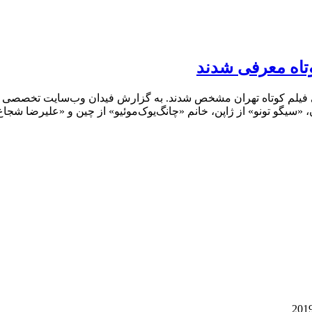
وتاه معرفی شدند
 فیلم کوتاه تهران مشخص شدند. به گزارش فیدان وب‌سایت تخصصی فیلم
ان، «سیگو تونو» از ژاپن، خانم «چانگ‌یوک‌موئیو» از چین و «علیرضا شج