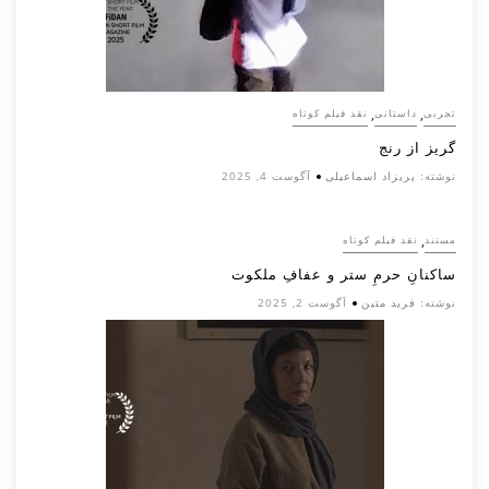
,
,
تجربی
داستانی
نقد فیلم کوتاه
گریز از رنج
نوشته:
پریزاد اسماعیلی
آگوست 4, 2025
,
مستند
نقد فیلم کوتاه
ساکنانِ حرمِ ستر و عفافِ ملکوت
نوشته:
فرید متین
آگوست 2, 2025