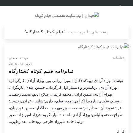
پست‌های با برچسب:
: ‘فیلم کوتاه گشتارگاه’
نوشته:
فیدان
فیلمنامه
ژوئن 12, 2016
فیلم‌نامه فیلم کوتاه کشتارگاه
نوشته: بهزاد آزادی تهیه‌کنندگان: المیرا ارزانی پور، بهزاد آزادی، کارگردان:
بهزاد آزادی، برنامه‌ریز و دستیار اول کارگردان: حسین عبدی، بازیگران:
بهرام آزادی، هیمن آزادی، محمد کریمی، صلاح ادیم، محمد رحمتی،
روشنک شکری، پارمیدا اکرامی، مدیر فیلم‌برداری: شاهین عراقی، تدوین:
فرشته پرنیان، صدابردار: محمدحسین مهرجو، صداگذار: حسین قورچیان،
طراح صحنه و لباس: بهزاد آزادی، احمد دامیار، گریم: فرزاد امیرنژاد، مدیر
تولید: حامد شیرزاد خارجی. رودخانه. بعدازظهر…