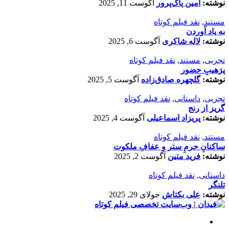
نوشته:
امین پاک‌پرور
آگوست 11, 2025
مستند
,
نقد فیلم کوتاه
به یاد آوردن
نوشته:
لاله شاکری
آگوست 6, 2025
تجربی
,
مستند
,
نقد فیلم کوتاه
پرَهیب‌ِ حضور
نوشته:
گلچهره صادق‌زاده
آگوست 5, 2025
تجربی
,
داستانی
,
نقد فیلم کوتاه
گریز از رنج
نوشته:
پریزاد اسماعیلی
آگوست 4, 2025
مستند
,
نقد فیلم کوتاه
ساکنانِ حرمِ ستر و عفافِ ملکوت
نوشته:
فرید متین
آگوست 2, 2025
داستانی
,
نقد فیلم کوتاه
تلنگر
نوشته:
علی بکتاش
جولای 29, 2025