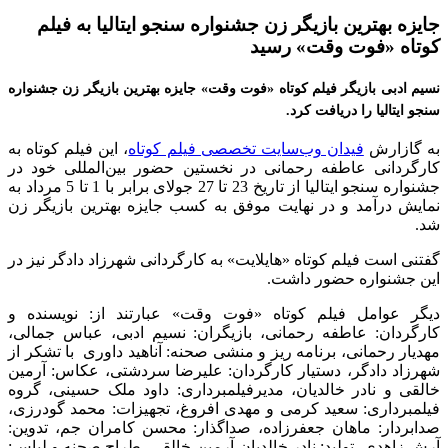
جایزه بهترین بازیگر زن جشنواره سنجو ایتالیا به فیلم
کوتاه «فوت وقت» رسید
نسیم ادبی بازیگر فیلم کوتاه «فوت وقت» جایزه بهترین بازیگر زن جشنواره
سنجو ایتالیا را دریافت کرد.
به گازارش
فیدان وب‌سایت تخصصی فیلم کوتاه
، این فیلم کوتاه به
کارگردانی عاطفه رحمانی در نخستین حضور بین‌المللی خود در
جشنواره سنجو ایتالیا از تاریخ 23 تا 27 جولای برابر با 1 تا 5 مرداد به
نمایش درآمد و در نهایت موفق به کسب جایزه بهترین بازیگر زن
شد.
گفتنی است فیلم کوتاه «هایلایت» به کارگردانی شهرزاد دادگر نیز در
این جشنواره حضور داشت.
دیگر عوامل فیلم کوتاه «فوت وقت» عبارتند از: نویسنده و
کارگردان: عاطفه رحمانی، بازیگران: نسیم ادبی، عباس جمالی،
مهدیار رحمانی، برنامه ریز و منشی صحنه: آناهید داوری با تشکر از
شهرزاد دادگر، دستیار کارگردان: علیرضا سردشتی، عکاس: آرمین
خالقی و نادر خالدیان، مدیرفیلمبرداری: داود ملک حسینی، گروه
فیلمبرداری: سعید کرمی و مهدی افروغ، تجهیزات: محمد گودرزی،
صدابردار: ماهان جعفرزاده، صداگذار: محسن کامران جم، تدوین:
آرش زاهدی، تولید: نادر خالدیان-آرمین خالقی، طراح صحنه و لباس: