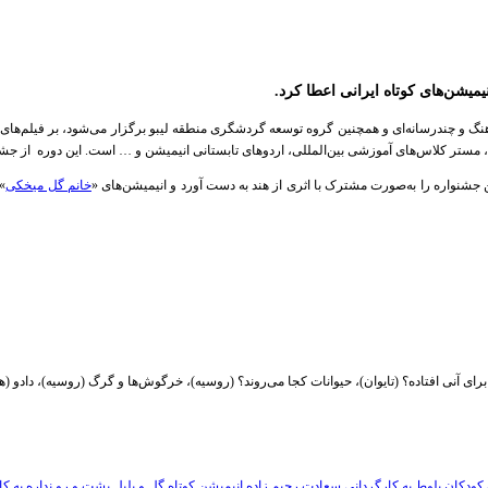
یمیشن‌های کوتاه ایرانی اعطا کرد.
هنگ و چندرسانه‌ای و همچنین گروه توسعه گردشگری منطقه لیبو برگزار می‌شود، بر فیلم‌ها
شی بین‌المللی، اردوهای تابستانی انیمیشن و … است. این دوره از جشنواره 6 آگوست در منطقه لیبو در پکن چین برگ
جشنواره را به‌صورت مشترک با اثری از هند به دست آورد و انیمیشن‌های «
خانم گل میخکی
» 
ای آنی افتاده؟ (تایوان)، حیوانات کجا می‌روند؟ (روسیه)، خرگوش‌ها و گرگ (روسیه)، دادو (هند
 کودکان بلوط به کارگردانی سعادت رحیم زاده
انیمیشن کوتاه گل و بلبل پشت و رو نداره به ک