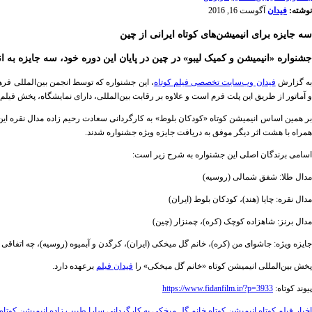
نوشته:
فیدان
آگوست 16, 2016
سه جایزه برای انیمیشن‌های کوتاه ایرانی از چین
جشنواره «انیمیشن و کمیک لیبو» در چین در پایان این دوره خود، سه جایزه به ان
ه گزارش
فیدان وب‌سایت تخصصی فیلم کوتاه
، این جشنواره که توسط انجمن بین‌المللی فر
و آماتور از طریق این پلت فرم است و علاوه بر رقابت بین‌المللی، دارای نمایشگاه، پخش فیلم، مستر کلاس‌های آموز
ر همین اساس انیمیشن کوتاه «کودکان بلوط» به کارگردانی سعادت رحیم زاده مدال نقره این 
همراه با هشت اثر دیگر موفق به دریافت جایزه ویژه جشنواره شدند.
اسامی برندگان اصلی این جشنواره به شرح زیر است:
مدال طلا: شفق شمالی (روسیه)
مدال نقره: چایا (هند)، کودکان بلوط (ایران)
مدال برنز: شاهزاده کوچک (کره)، چمنزار (چین)
جایزه ویژه: جاشوای من (کره)، خانم گل میخکی (ایران)، کرگدن و آبمیوه (روسیه)، چه اتفاقی بر
پخش بین‌المللی انیمیشن کوتاه «خانم گل میخکی» را
فیدان فیلم
برعهده دارد.
پیوند کوتاه:
https://www.fidanfilm.ir/?p=3933
اخبار فیلم کوتاه
انیمیشن کوتاه خانم گل میخکی به کارگردانی سارا طبیب زاده
انیمیشن کوتاه