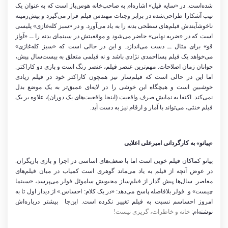
شده‌است. در «سایه فیل» اشاره‌ام به صاحب‌خانه هوس‌باز است که به عنوان یک
تیپ آشکارا طراحی‌شده در برابر وجنات مهندس فیلم قرار می‌گیرد و پیش‌زمینه‌
ناخوشآیندش فیلم‌های سطحی بدنه را به یاد می‌آورد. و در «سبز کله‌غازی» پلیسی
است که در «ضربه نهایی» حاضر می‌شود و موقعیتش در سینمای بدنه را ــ «آواز
قو» برای مثال ــ دست می‌اندازد. و این در حالی است که «سبز کله‌غازی»
می‌خواهد یک فیلم پسااحمدی نژادی باشد و نه فیلمی متعلق به بیست‌سال پیش،
جوانان زمان اصلاحات. مهم‌ترین عنصر فیلم، عنصر رنگ است و بازی دو کاراکتر.
اما این در حالی است که‌ فیلم‌ساز نیز همچون کاراکتر خود در فیلم زیادی
خوشبین است و هیچگاه این خوشی را در لایه‌ای عمیق‌تر به یک موضع بدل
نمی‌کند. اکتفا به نمایش صرف واقعیت (اینجا واقعیت‌های یک دوران)، علاوه بر یک
فیلم خنثی، می‌تواند با آمار و ارقام نیز به دست آید.
«پیانو» به کارگردانی امیرعلی اعلایی
پیانو کماکان فیلم خوبی است اما با ضعف‌های اساسی در اجرا و بازی بازیگران.
در عوض آنچه از فیلم به یاد می‌‌ماند گوهری است کمیاب در میان فیلم‌های
معاصر. سال‌ها پیش گدار از فیلم‌ساز محبوبش ساموئل فولر می‌پرسد، «سینما
چیست» و فولر بلافاصله پاسخ می‌دهد: «در یک کلام: احساس.» از دیدار اول تا به
امروز احساسم نسبت به فیلم تغییر نکرده است. این‌جا بیشتر درباره‌اش
نوشته‌ام:
خانه و خاطرات، گریزی نیست!