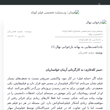
پوشش ویژه سیزدهمین جشنواره فیلم کوتاه
نوشته:
مجید فخریان
دانشجویی نهال
مارس 5, 2018
,
,
داستانی
نقد فیلم کوتاه
یادداشت‌هایی به بهانه بازخوانی نهال 13
نوشته:
مجید فخریان
«سبز کله‌غازی» به کارگردانی آرمان خوانساریان
شاید اگر «سایه فیل» در کار نبود، واکنشی صریح‌تر نسبت به ضعف‌های بسیار
فیلم نشان می‌دادم. اما انگار فیلم‌ساز در مسیر خود قرار دارد و فیلم‌هایش، یکی
ضعیف‌تر، یکی قوی‌تر، برای به ثمر رسیدن پروژه‌ای بزرگ‌تر تکاپو می‌کنند. اینکه
او از کمدی رومانتیک، این ژانر مهجور در سینمای ایران، لحظات دلنشینی را در
نهایت پیاده می‌کند، شکی نیست. اما فعلا کارهای زیادی برای فراتر رفتن از
موقعیت‌های زیادی آشکار فیلم‌نامه‌ای‌اش دارد. این مسئله در هر دو فیلم هم
هست اما با این تفاوت که در فیلم آخر حتی‌الامکان توسط فیلم‌ساز مهار