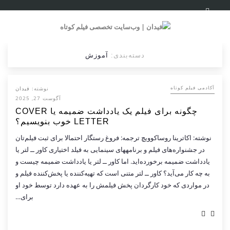
دسته‌بندی:
آموزش
نوشته:
فیدان
آکادمی فیلم کوتاه
آگوست 27, 2025
چگونه برای فیلم یک یادداشت ضمیمه یا COVER
LETTER خوب بنویسیم؟
نوشته: اکاترینا روساکوویچ ترجمه: فروغ رستگار احتمالا برای ثبت فیلم‌تان
در جشنواره‌های فیلم و برنامه­های سینمایی به فیلد اختیاری کاور ــ لتر یا
یادداشت ضمیمه برخورده‌اید. اما کاور ــ لتر یا یادداشت ضمیمه چیست و
به چه کار می‌آید؟ کاور ــ لتر متنی است که تهیه‌کننده یا پخش‌کننده فیلم و
در مواردی که خود کارگردان پخش فیلمش را به عهده دارد توسط خود او
برای…