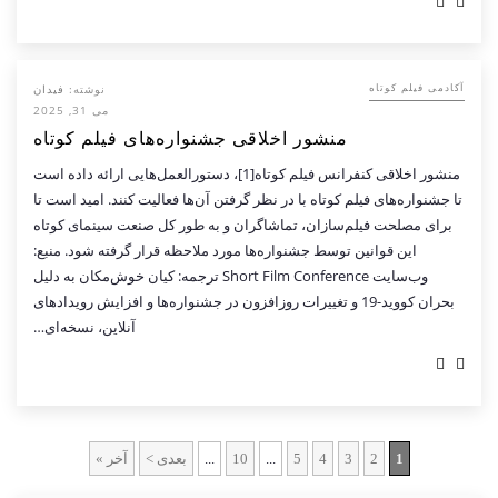
نوشته:
فیدان
آکادمی فیلم کوتاه
می 31, 2025
منشور اخلاقی جشنواره‌های فیلم کوتاه
منشور اخلاقی کنفرانس فیلم کوتاه[1]، دستورالعمل‌هایی ارائه داده است
تا جشنواره‌های فیلم کوتاه با در نظر گرفتن آن‌ها فعالیت کنند. امید است تا
برای مصلحت فیلم‌سازان، تماشاگران و به طور کل صنعت سینمای کوتاه
این قوانین توسط جشنواره‌ها مورد ملاحظه قرار گرفته شود. منبع:
وب‌سایت Short Film Conference ترجمه: کیان خوش‌مکان به دلیل
بحران کووید-19 و تغییرات روزافزون در جشنواره‌ها و افزایش رویدادهای
آنلاین، نسخه‌ای…
1
2
3
4
5
...
10
...
بعدی >
آخر »