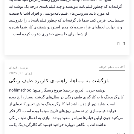
گرفته‌اید که چطور فیلم‌نامه بنویسید و چند فیلم‌نامه‌ی درجه یک نوشته‌اید
که مورد تایید سرویس‌های فیلم‌نامه‌نویسی و افراد آشنا با صنعت
سینماست. فرض کنید شما یاد گرفته‌اید که چطور فیلم‌نامه‌تان را بفروشید
و در نهایت لحظه‌ای فرا رسیده که مدیر استودیو شیفته‌ی کار شما شده و
از شما برای جلسه‌ی حضوری دعوت کرده است.…
نوشته:
فیدان
آکادمی فیلم کوتاه
ژوئن 25, 2025
بازگشت به مبناها، راهنمای کاربرد طیف رنگی
نوشته جردن آلدریج ترجمه: فروغ رستگار منبع: nofilmschool
کالرگریدینگ یا به کارگیری طیف رنگی در سال‌های گذشته بسیار رایج بوده
است. شاید دور از ذهن باشد اما کالرگریدینگ بخش تعیین کننده‌ای از
فرایند فیلم‌سازی در نخستین روزهای تاریخ سینما بوده است. اگر فکر
می‌کنید چون اولین فیلم‌ها سیاه و سفید بودند، نیازی به اعمال طیف رنگی
نداشته‌اند، با نگاهی دوباره خواهید فهمید که کالرگریدینگ یک…