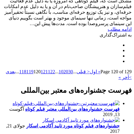
مشکل است که، فیلم کوتاهی که امروزه یا به دلیل عدم فعالیت
فیلم‌سازان و هنرپیشگان صاحب‌نام در آن و یا به دلیل عدم امکانات
حرفه‌ای، و نیز یک توزیع حرفه‌ای مناسب، با نگاهی نسبتاً تحقیرآمیز
مواجه است، زمانی تنها سینمای موجود و بهتر است بگوییم دنیای
این سینمای پرسروصدا بوده است. مدت‌ها پیش این…
ادامه مطلب
به اشتراک‌گذاری
Page 120 of 129
« اول
< قبلی
...
30
20
10
...
122
121
120
119
118
...
بعدی
>
آخر »
فهرست جشنواره‌های معتبر بین‌المللی
فهرست جشنواره‌های بین‌المللی معتبر فیلم کوتاه
آگوست
13, 2019
جشنواره‌های فیلم کوتاه مورد تایید آکادمی اسکار
جولای 21,
2017