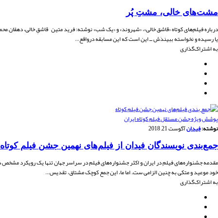
مشت‌های خالی، مشتِ پُر
درباره فیلم‌های کوتاه «قاشق خالی»، «شهروند» و «یک شب» نوشته: فرید متین قاشقِ خالی، دهقان محمدی
یا رسیده و نخواسته ببیندَش ــ این است که این مسابقه درواقع…
به اشتراک‌گذاری
پوشش ویژه جشن مستقل فیلم کوتاه ایران
نوشته:
فیدان
آگوست 21, 2018
جمع‌بندی نویسندگان فیدان از فیلم‌های نهمین جشن فیلم کوتاه
مقدمه جشنواره‌های فیلم در ایران و اکثر جشنواره‌های فیلم در سراسر جهان تنها یک رویکرد مشخص دار
خود موعید و متکی به چنین الزامی ست. اما ما، این جمع کوچک مشتاق، تقدیس…
به اشتراک‌گذاری