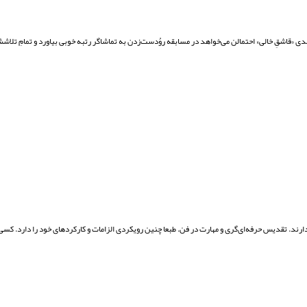
 «قاشقِ خالی» احتمالن می‌خواهد در مسابقه روُدست‌زدن به تماشاگر رتبه خوبی بیاورد و تمامِ تلاشش 
ند. تقدیس حرفه‌ای‌گری و مهارت در فن. طبعا چنین رویکردی الزامات و کارکردهای خود را دارد. کسی 