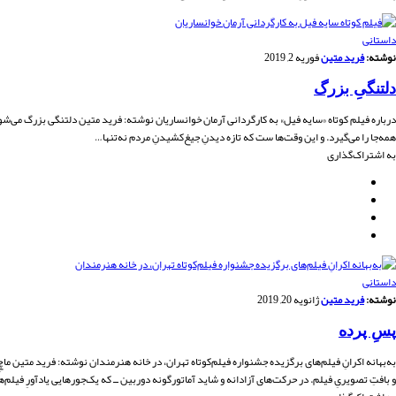
داستانی
نوشته:
فرید متین
فوریه 2, 2019
دلتنگیِ بزرگ
درباره فیلم کوتاه «سایه فیل» به کارگردانی آرمان خوانساریان نوشته: فرید متین دلتنگی بزرگ می‌شود. ش
همه‌جا را می‌گیرد. و این ‌وقت‌ها ست که تازه دیدنِ جیغ‌کشیدنِ مردم نه‌تنها…
به اشتراک‌گذاری
داستانی
نوشته:
فرید متین
ژانویه 20, 2019
پسِ پرده
به‌بهانه اکرانِ فیلم‌های برگزیده جشنواره فیلم‌کوتاه تهران، در خانه هنرمندان نوشته: فرید متین ماچ
و بافتِ تصویریِ فیلم. در حرکت‌های آزادانه و شاید آماتورگونه دوربین ــ که یک‌جورهایی یادآورِ فیلم‌های دگما 95 است، در بافتِ 