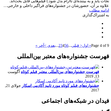
نجات یابد و به بیننده‌ای ناآرام بدل ‌شود.) فیلم‌هایی قابل بحث‌اند.
علاوه بر آن، حضورشان در جشنواره‌های فراگیر داخلی و خارجی…
ادامه مطلب
به اشتراک‌گذاری
Page 4 of 9
« اول
< قبلی
...
6
5
4
3
2
...
بعدی >
آخر »
فهرست جشنواره‌های معتبر بین‌المللی
فهرست جشنواره‌های بین‌المللی معتبر فیلم کوتاه
آگوست
13, 2019
جشنواره‌های فیلم کوتاه مورد تایید آکادمی اسکار
جولای 21,
2017
فیدان در شبکه‌های اجتماعی